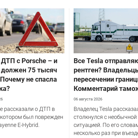
 ДТП с Porsche – и
Все Tesla отправля
 должен 75 тысяч
рентген? Владельцы
 Почему не спасла
пересечении границ
ка?
Комментарий тамо
26
06 августа 2026
 рассказали о ДТП в
Владелец Tesla рассказал
 котором был поврежден
столкнулся с необычной
ayenne E-Hybrid.
ситуацией. По его слова
несколько раз при въезд