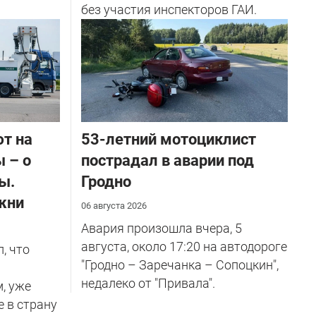
без участия инспекторов ГАИ.
ют на
53-летний мотоциклист
 – о
пострадал в аварии под
ы.
Гродно
жни
06 августа 2026
Авария произошла вчера, 5
августа, около 17:20 на автодороге
, что
"Гродно – Заречанка – Сопоцкин",
недалеко от "Привала".
м, уже
е в страну