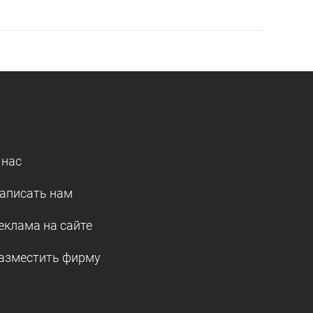
 нас
аписать нам
еклама на сайте
азместить фирму