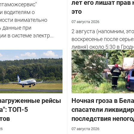
лет его лишат прав 
елтаможсервис"
это
и водителям о
мости внимательно
07 августа 2026
ь данные при
2 августа (напомним, эт
ии в системе электр...
воскресенье после серье
ливня) около 5:30 в Грод
улице Советских Погран
у...
загруженные рейсы
Ночная гроза в Бела
а": ТОП-5
спасатели ликвиди
тов
последствия непог
26
07 августа 2026