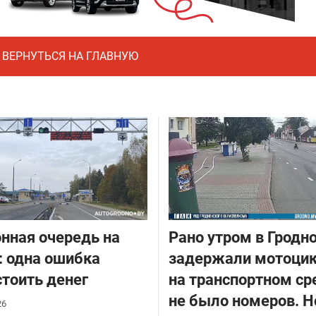
ВЕРНУТЬСЯ НА ГЛАВНУЮ
нная очередь на
Рано утром в Гродн
: одна ошибка
задержали мотоцик
тоить денег
на транспортном ср
не было номеров. Н
26