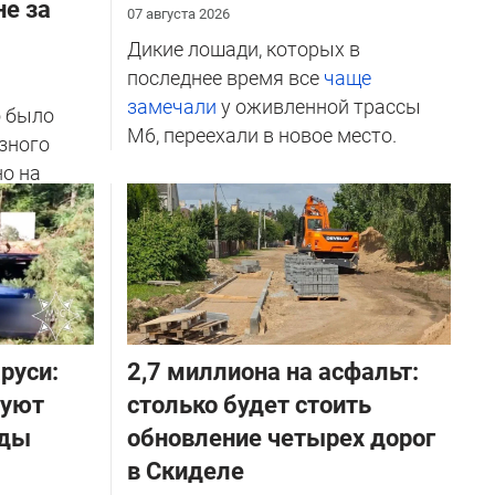
не за
07 августа 2026
Дикие лошади, которых в
последнее время все
чаще
замечали
у оживленной трассы
о было
М6, переехали в новое место.
зного
но на
ичников
руси:
2,7 миллиона на асфальт:
руют
столько будет стоить
оды
обновление четырех дорог
в Скиделе