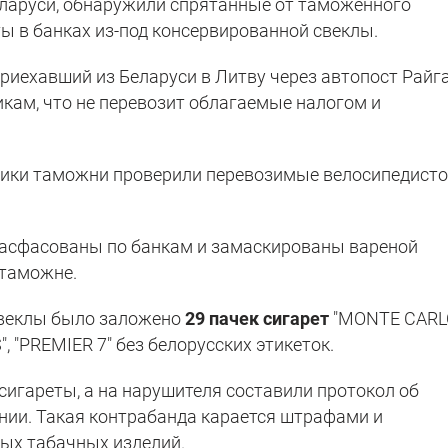
еларуси, обнаружили спрятанные от таможенного
ы в банках из-под консервированной свеклы.
риехавший из Беларуси в Литву через автопост Райг
икам, что не перевозит облагаемые налогом и
ники таможни проверили перевозимые велосипедист
асфасованы по банкам и замаскированы вареной
 таможне.
 свеклы было заложено
29 пачек сигарет
"MONTE CARL
", "PREMIER 7" без белорусских этикеток.
игареты, а на нарушителя составили протокол об
ии. Такая контрабанда карается штрафами и
ых табачных изделий.