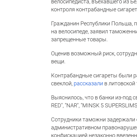
велосипедиста, въехавшего из Б
контроля контрабандные сигарет
Гражданин Республики Польша, п
на велосипеде, заявил таможенн
запрещенные товары.
Оценив возможный риск, сотруд
вещи.
Контрабандные сигареты были р
свеклой,
рассказали
в литовской
Выяснилось, что в банки из-под
RED", "NAR", "MINSK 5 SUPERSLIMS
Сотрудники таможни задержали с
административном правонарушен
конфискацией незаконно ввезенн