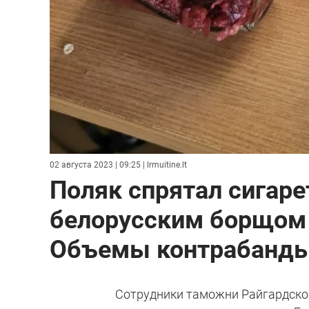
02 августа 2023 | 09:25
| lrmuitine.lt
Поляк спрятал сигаре
белорусским борщом и
Объемы контрабанды
Сотрудники таможни Райгардског