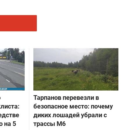
о
Тарпанов перевезли в
листа:
безопасное место: почему
едстве
диких лошадей убрали с
о на 5
трассы М6