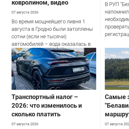
ковролином, видео
В РУП "Б
напомнил
07 августа 2026
необходи
Во время мощнейшего ливня 1
проверят
августа в Гродно были затоплены
регистрац
сотни (если не тысячи)
автомобилей – вода оказалась в
салоне...
Транспортный налог –
Самые 
2026: что изменилось и
"Белави
сколько платить
маршру
07 августа 2026
07 августа 20