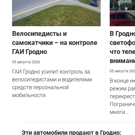
Велосипедисты и
В Гродн
самокатчики – на контроле
светофо
ГАИ Гродно
что теп
внимани
05 августа 2026
ГАИ Гродно усилит контроль за
05 августа 20
велосипедистами и водителями
В конце и
средств персональной
режим ра
мобильности.
перекрест
Пограничн
многи...
Эти автомобили продают в Гродно: