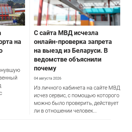
а
С сайта МВД исчезла
орта на
онлайн-проверка запрета
ю
на выезд из Беларуси. В
ведомстве объяснили
почему
инувшую
венный
04 августа 2026
д
Из личного кабинета на сайте МВД
с
исчез сервис, с помощью которого
можно было проверить, действует
ли в отношении человек...