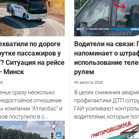
ехватили по дороге
Водители на связи: 
утке пассажиров у
напоминает о штраф
"? Ситуация на рейсе
использование теле
– Минск
рулем
26
05 августа 2026
енье сразу несколько
В целях снижения авари
 недостойное отношение
профилактики ДТП сотр
ы компании "Атласбас" и
ГАИ усиливают контроль
ов поступило в с...
водителями, которые по
теле...