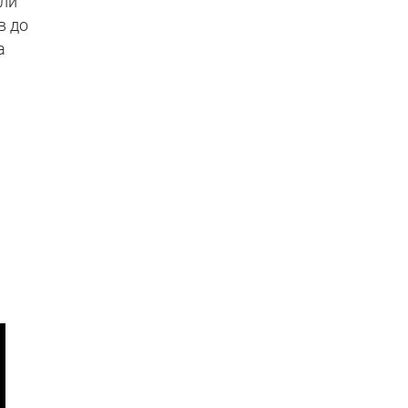
или
в до
а