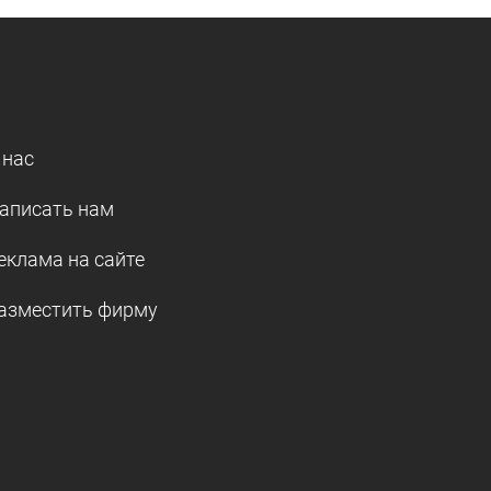
 нас
аписать нам
еклама на сайте
азместить фирму