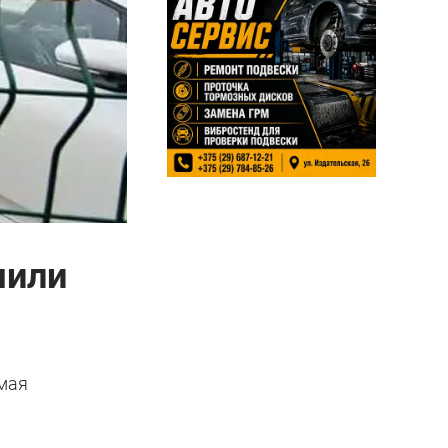
шили
 мая