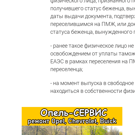
физического лица, признанного 
получившего статус беженца, вын
даты выдачи документа, подтве
переселившимся на ПМЖ, или до
статуса беженца, вынужденного 
- ранее такое физическое лицо н
освобождением от уплаты таможе
ЕАЭС в рамках переселения на П
переселенца;
- на момент выпуска в свободно
находиться в собственности физи