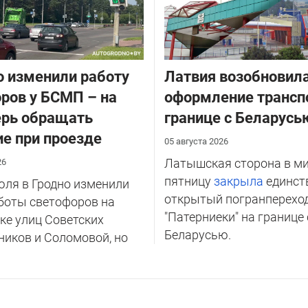
о изменили работу
Латвия возобновил
ров у БСМП – на
оформление трансп
ерь обращать
границе с Беларусь
е при проезде
05 августа 2026
Латышская сторона в м
26
пятницу
закрыла
единст
юля в Гродно изменили
открытый погранперехо
боты светофоров на
"Патерниеки" на границе 
ке улиц Советских
Беларусью.
иков и Соломовой, но