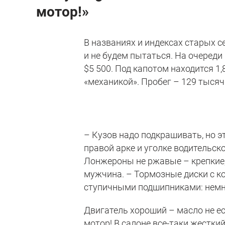
мотор!»
В названиях и индексах старых с
и не будем пытаться. На очереди
$5 500. Под капотом находится 1
«механикой». Пробег – 129 тысяч
– Кузов надо подкрашивать, но э
правой арке и уголке водительск
Лонжероны не ржавые – крепкие;
мужчина. – Тормозные диски с к
ступичными подшипниками: немно
Двигатель хороший – масло не е
мотор! В салоне все-таки жестки