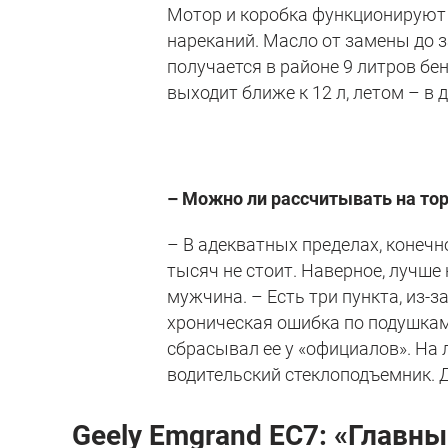
Мотор и коробка функционируют 
нареканий. Масло от замены до з
получается в районе 9 литров бен
выходит ближе к 12 л, летом – в д
– Можно ли рассчитывать на тор
– В адекватных пределах, конечн
тысяч не стоит. Наверное, лучше 
мужчина. – Есть три пункта, из-з
хроническая ошибка по подушкам
сбрасывал ее у «официалов». На 
водительский стеклоподъемник. Д
Geely
Emgrand
EC
7: «Главн