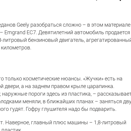
еданов Geely разобраться сложно – в этом материал
 – Emgrand EC7. Девятилетний автомобиль продается
,8-литровый бензиновый двигатель, агрегатированный
 километров.
то только косметические нюансы. «Жучки» есть на
ой двери, а на заднем правом крыле царапинка.
 наружные пороги здесь из пластика, – рассказывае
олодками меняли, в ближайших планах – заняться дв
го гудят. Гофру глушителя надо бы подварить.
ст. Наверное, главный плюс машины – 1,8-литровый
й пластик…