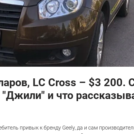
ларов, LC Cross – $3 200.
 "Джили" и что рассказы
битель привык к бренду Geely, да и сам производител