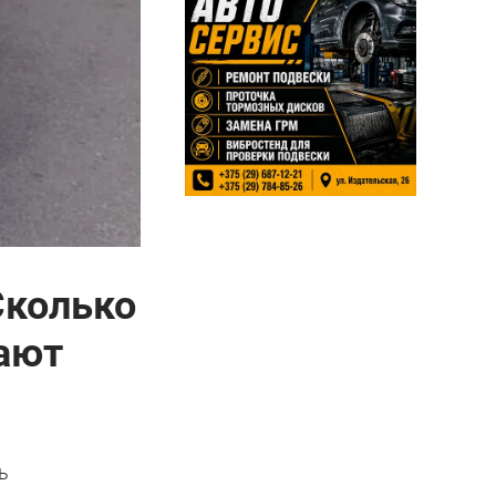
 Сколько
вают
ь