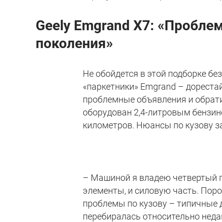
Geely
Emgrand
X
7: «Проблем
поколения»
Не обойдется в этой подборке бе
«паркетники» Emgrand – дореста
проблемные объявления и обратил
оборудован 2,4-литровым бензи
километров. Нюансы по кузову з
– Машиной я владею четвертый г
элементы, и силовую часть. Поро
проблемы по кузову – типичные д
перебиралась относительно недав