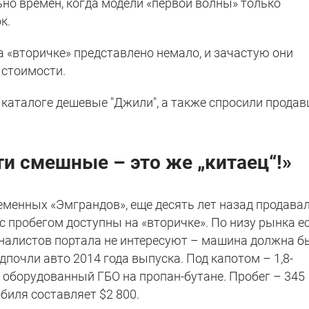
но времен, когда модели «первой волны» только
ок.
 «вторичке» представлено немало, и зачастую они
 стоимости.
каталоге дешевые "Джили", а также спросили продав
ти смешные – это же „китаец“!»
еменных «Эмграндов», еще десять лет назад продава
с пробегом доступны на «вторичке». По низу рынка е
налистов портала не интересуют – машина должна б
дпочли авто 2014 года выпуска. Под капотом – 1,8-
 оборудованный ГБО на пропан-бутане. Пробег – 345
биля составляет $2 800.