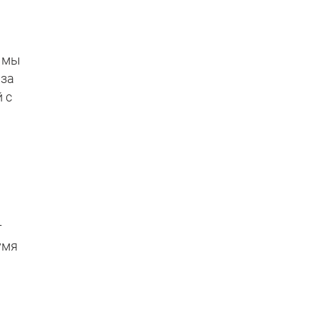
е мы
 за
 с
т
умя