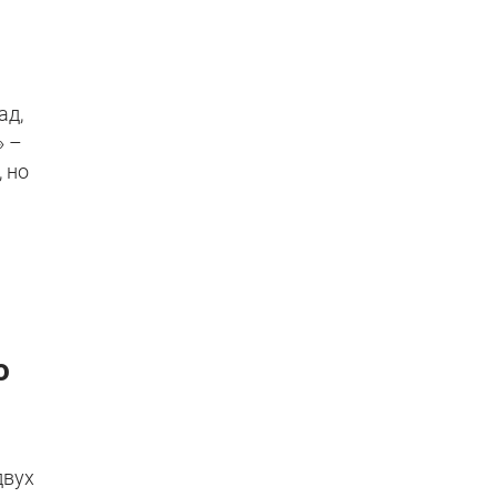
ад,
» –
 но
о
двух