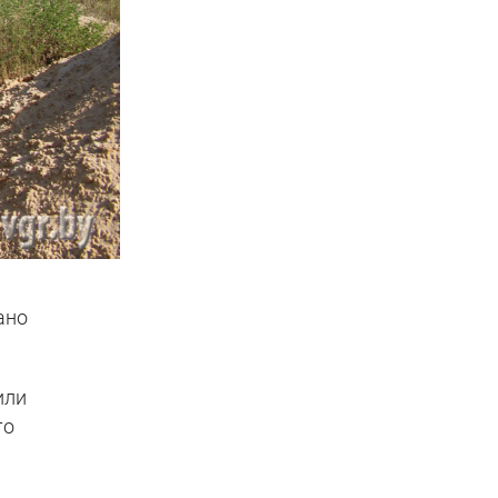
ано
или
то