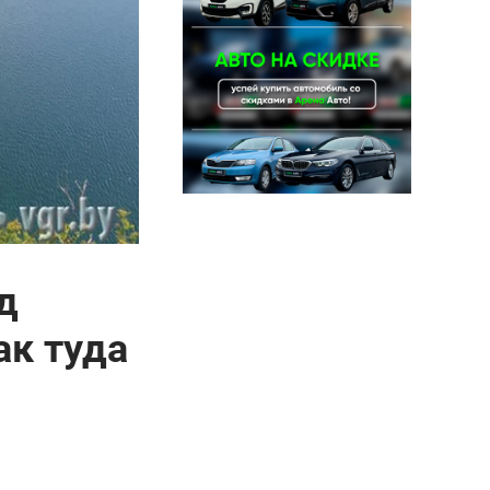
д
ак туда