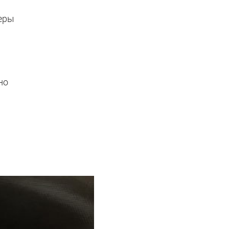
еры
но