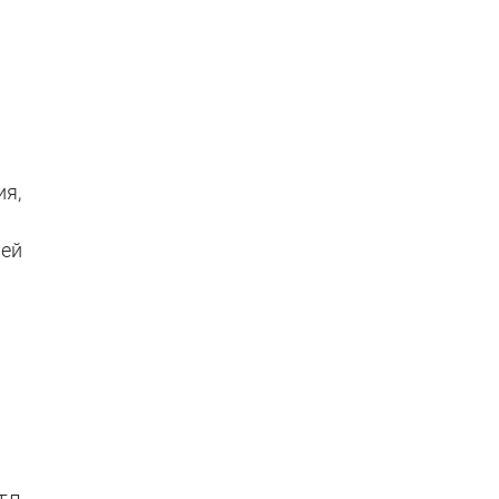
ия,
лей