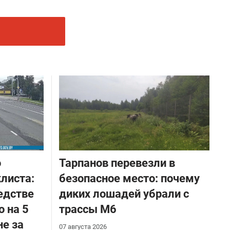
о
Тарпанов перевезли в
листа:
безопасное место: почему
едстве
диких лошадей убрали с
о на 5
трассы М6
не за
07 августа 2026