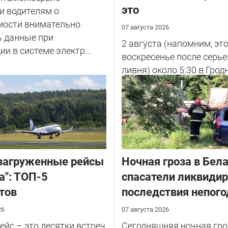
это
и водителям о
мости внимательно
07 августа 2026
ь данные при
2 августа (напомним, эт
ии в системе электр...
воскресенье после серье
ливня) около 5:30 в Грод
улице Советских Погран
у...
загруженные рейсы
Ночная гроза в Бела
а": ТОП-5
спасатели ликвиди
тов
последствия непог
26
07 августа 2026
йс – это десятки встреч
Сегодняшняя ночная гро