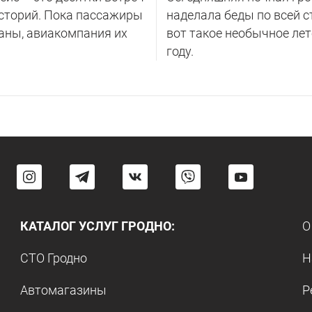
сторий. Пока пассажиры
наделала беды по всей с
аны, авиакомпания их
вот такое необычное лет
году.
КАТАЛОГ УСЛУГ ГРОДНО:
О
СТО Гродно
Н
Автомагазины
Р