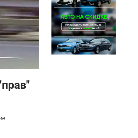
"прав"
ие