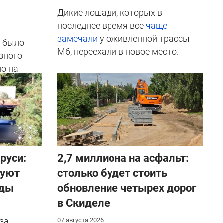
Дикие лошади, которых в
последнее время все
чаще
замечали
у оживленной трассы
о было
М6, переехали в новое место.
зного
но на
ичников
руси:
2,7 миллиона на асфальт:
руют
столько будет стоить
оды
обновление четырех дорог
в Скиделе
за
07 августа 2026