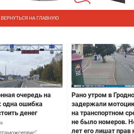
ВЕРНУТЬСЯ НА ГЛАВНУЮ
нная очередь на
Рано утром в Гродн
: одна ошибка
задержали мотоцик
тоить денег
на транспортном ср
не было номеров. Н
26
лет его лишат прав 
елтаможсервис"