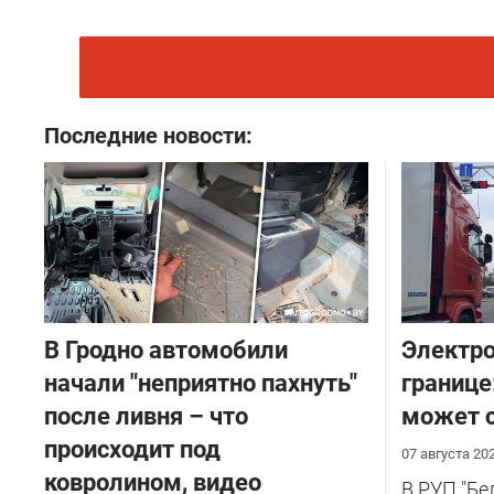
Последние новости:
В Гродно автомобили
Электро
начали "неприятно пахнуть"
границе
после ливня – что
может с
происходит под
07 августа 20
ковролином, видео
В РУП "Б