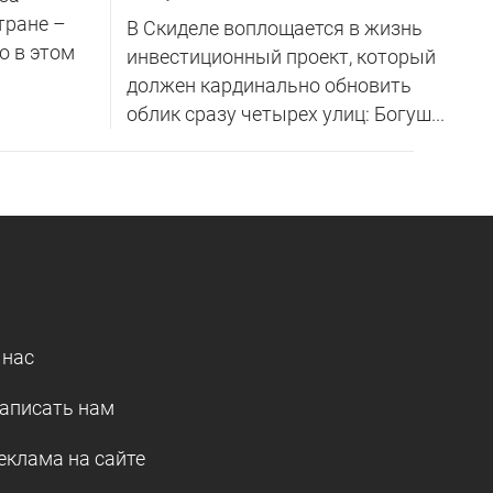
тране –
В Скиделе воплощается в жизнь
о в этом
инвестиционный проект, который
должен кардинально обновить
облик сразу четырех улиц: Богуш...
 нас
аписать нам
еклама на сайте