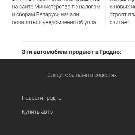
на сайте Министерства по налогам
и новых и
и сборам Беларуси начали
строят пл
появляться уведомления об упла...
считает.
Эти автомобили продают в Гродно:
Следите за нами
в соцсетях
Новости Гродно
Купить авто