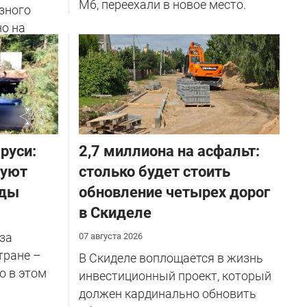
М6, переехали в новое место.
зного
но на
ичников
руси:
2,7 миллиона на асфальт:
руют
столько будет стоить
оды
обновление четырех дорог
в Скиделе
за
07 августа 2026
тране –
В Скиделе воплощается в жизнь
о в этом
инвестиционный проект, который
должен кардинально обновить