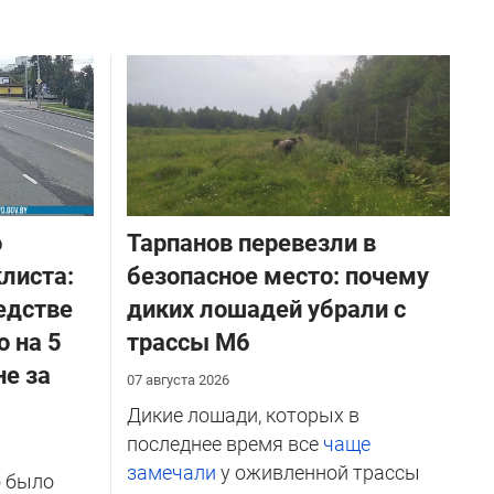
о
Тарпанов перевезли в
листа:
безопасное место: почему
едстве
диких лошадей убрали с
о на 5
трассы М6
не за
07 августа 2026
Дикие лошади, которых в
последнее время все
чаще
замечали
у оживленной трассы
о было