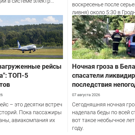
ии в системе электр...
воскресенье после серье
ливня) около 5:30 в Грод
улице Советских Погран
у...
загруженные рейсы
Ночная гроза в Бела
а": ТОП-5
спасатели ликвиди
тов
последствия непог
26
07 августа 2026
йс – это десятки встреч
Сегодняшняя ночная гро
сторий. Пока пассажиры
наделала беды по всей с
аны, авиакомпания их
вот такое необычное лет
году.