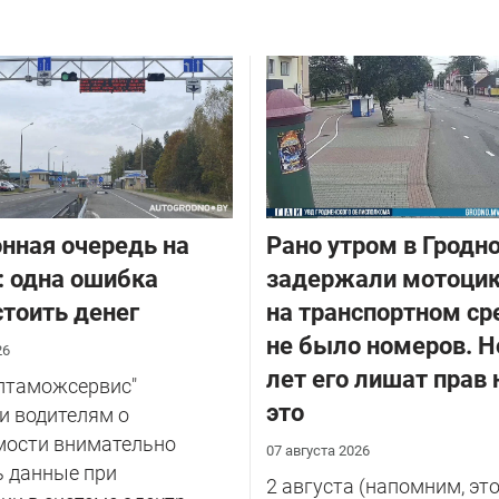
нная очередь на
Рано утром в Гродн
: одна ошибка
задержали мотоцик
тоить денег
на транспортном ср
не было номеров. Н
26
лет его лишат прав 
елтаможсервис"
это
и водителям о
мости внимательно
07 августа 2026
ь данные при
2 августа (напомним, эт