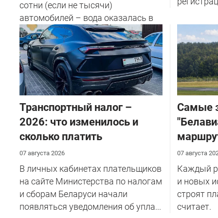
регистрац
сотни (если не тысячи)
автомобилей – вода оказалась в
салоне...
Транспортный налог –
Самые 
2026: что изменилось и
"Белави
сколько платить
маршру
07 августа 2026
07 августа 20
В личных кабинетах плательщиков
Каждый ре
на сайте Министерства по налогам
и новых и
и сборам Беларуси начали
строят пл
появляться уведомления об упла...
считает.