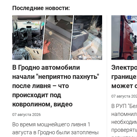
Последние новости:
В Гродно автомобили
Электро
начали "неприятно пахнуть"
границе
после ливня – что
может с
происходит под
07 августа 20
ковролином, видео
В РУП "Б
напомнил
07 августа 2026
необходи
Во время мощнейшего ливня 1
проверят
августа в Гродно были затоплены