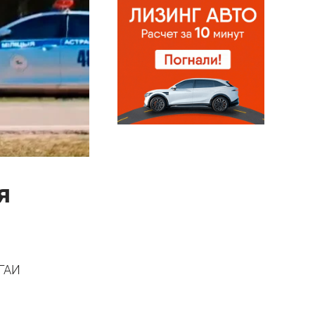
я
 ГАИ