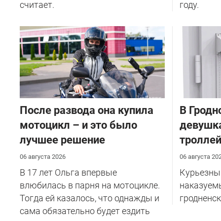
считает.
году.
После развода она купила
В Гродн
мотоцикл – и это было
девушка
лучшее решение
тролле
06 августа 2026
06 августа 20
В 17 лет Ольга впервые
Курьезный
влюбилась в парня на мотоцикле.
наказуем
Тогда ей казалось, что однажды и
гродненск
сама обязательно будет ездить