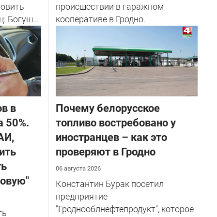
новить
происшествии в гаражном
: Богуш...
кооперативе в Гродно.
в в
Почему белорусское
а 50%.
топливо востребовано у
АИ,
иностранцев – как это
ить
проверяют в Гродно
ть
06 августа 2026
ховую"
Константин Бурак посетил
предприятие
"Гроднооблнефтепродукт", которое
ть