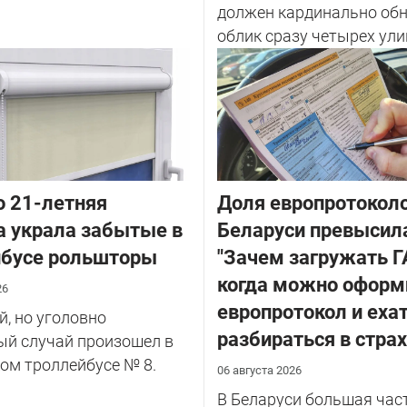
должен кардинально об
облик сразу четырех улиц
о 21-летняя
Доля европротоколо
 украла забытые в
Беларуси превысил
йбусе рольшторы
"Зачем загружать Г
когда можно оформ
26
европротокол и еха
, но уголовно
разбираться в стра
ый случай произошел в
ом троллейбусе № 8.
06 августа 2026
В Беларуси большая час