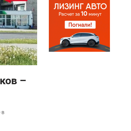
ков –
 в