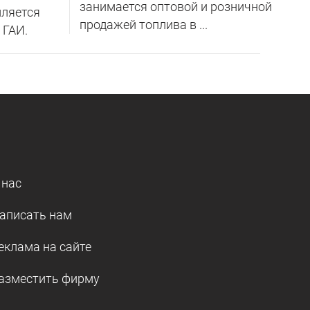
занимается оптовой и розничной
ляется
продажей топлива в ...
 ГАИ.
 нас
аписать нам
еклама на сайте
азместить фирму