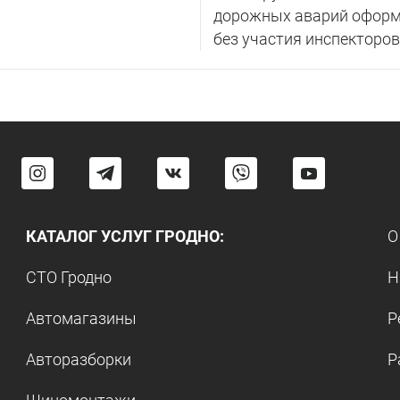
дорожных аварий оформ
без участия инспекторов
КАТАЛОГ УСЛУГ ГРОДНО:
О
СТО Гродно
Н
Автомагазины
Р
Авторазборки
Р