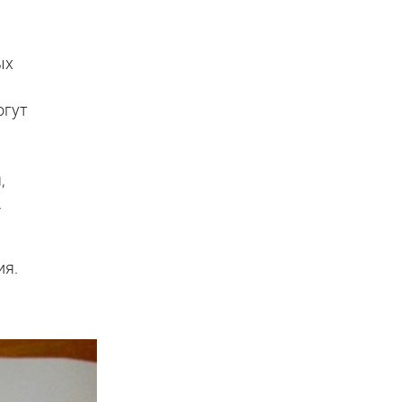
ых
огут
,
.
ия.