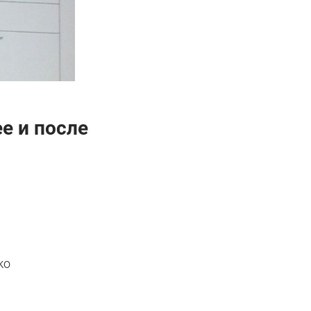
е и после
ко