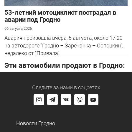
53-летний мотоциклист пострадал в
аварии под Гродно
06 августа 2026
Авария произошла вчера, 5 августа, около 17:20
на автодороге "Гродно – Заречанка – Сопоцкин",
недалеко от "Привала".
Эти автомобили продают в Гродно:
Следите за нами
в соцсетях
Новости Гродно