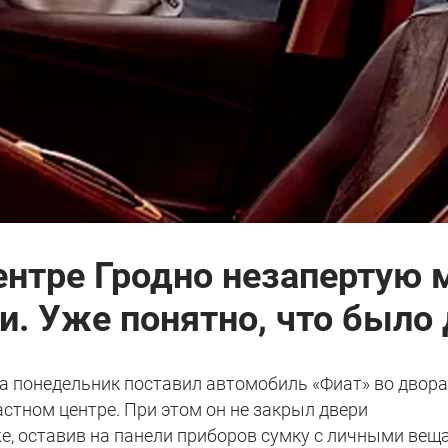
ентре Гродно незапертую
ли. Уже понятно, что было
на понедельник поставил автомобиль «Фиат» во двора
стном центре. При этом он не закрыл двери
же, оставив на панели приборов сумку с личными вещ