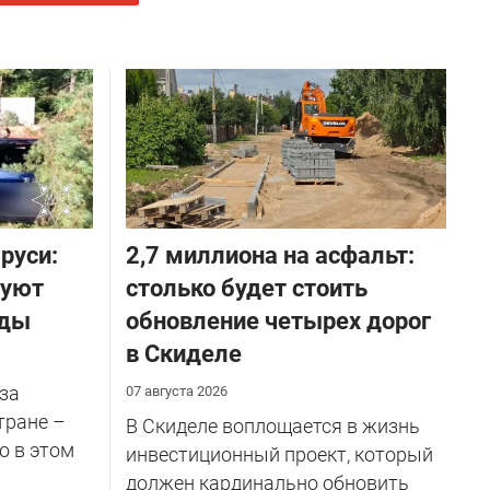
руси:
2,7 миллиона на асфальт:
руют
столько будет стоить
оды
обновление четырех дорог
в Скиделе
за
07 августа 2026
тране –
В Скиделе воплощается в жизнь
о в этом
инвестиционный проект, который
должен кардинально обновить