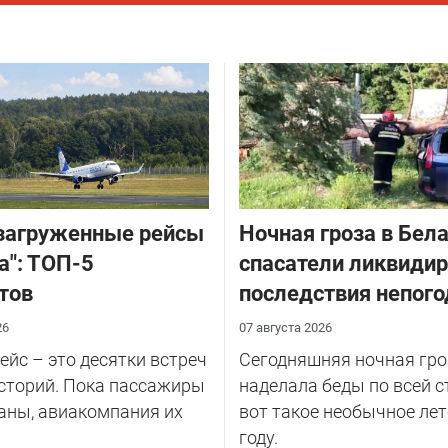
загруженные рейсы
Ночная гроза в Бела
а": ТОП-5
спасатели ликвиди
тов
последствия непог
26
07 августа 2026
йс – это десятки встреч
Сегодняшняя ночная гро
сторий. Пока пассажиры
наделала беды по всей с
аны, авиакомпания их
вот такое необычное лет
году.