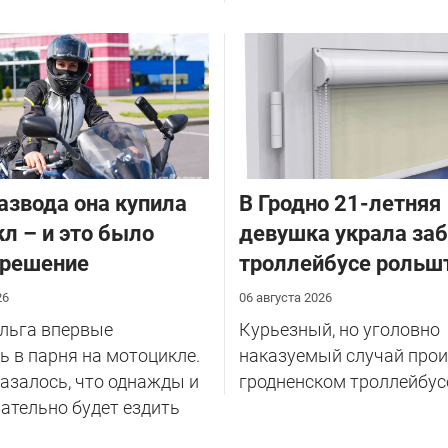
азвода она купила
В Гродно 21-летняя
л – и это было
девушка украла за
 решение
троллейбусе рольш
26
06 августа 2026
Ольга впервые
Курьезный, но уголовно
 в парня на мотоцикле.
наказуемый случай прои
казалось, что однажды и
гродненском троллейбус
ательно будет ездить