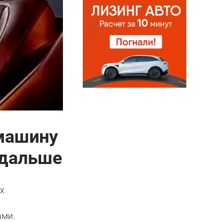
 машину
 дальше
х
ами.