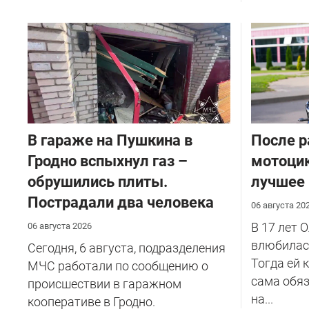
В гараже на Пушкина в
После р
Гродно вспыхнул газ –
мотоцик
обрушились плиты.
лучшее
Пострадали два человека
06 августа 20
В 17 лет 
06 августа 2026
влюбилась
Сегодня, 6 августа, подразделения
Тогда ей 
МЧС работали по сообщению о
сама обяз
происшествии в гаражном
на...
кооперативе в Гродно.