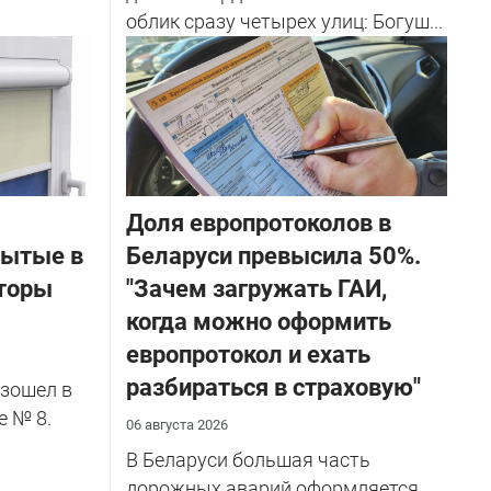
облик сразу четырех улиц: Богуш...
Доля европротоколов в
бытые в
Беларуси превысила 50%.
торы
"Зачем загружать ГАИ,
когда можно оформить
европротокол и ехать
разбираться в страховую"
зошел в
е № 8.
06 августа 2026
В Беларуси большая часть
дорожных аварий оформляется