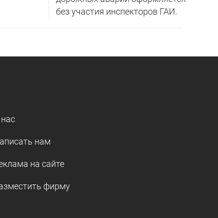
без участия инспекторов ГАИ.
 нас
аписать нам
еклама на сайте
азместить фирму