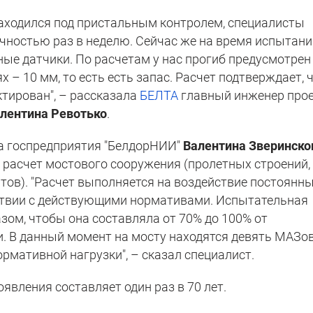
находился под пристальным контролем, специалисты
ичностью раз в неделю. Сейчас же на время испытани
ые датчики. По расчетам у нас прогиб предусмотрен
 – 10 мм, то есть есть запас. Расчет подтверждает, 
ктирован", – рассказала
БЕЛТА
главный инженер про
лентина Ревотько
.
а госпредприятия "БелдорНИИ"
Валентина Зверинско
расчет мостового сооружения (пролетных строений,
тов). "Расчет выполняется на воздействие постоянн
тствии с действующими нормативами. Испытательная
зом, чтобы она составляла от 70% до 100% от
. В данный момент на мосту находятся девять МАЗов
ормативной нагрузки", – сказал специалист.
оявления составляет один раз в 70 лет.