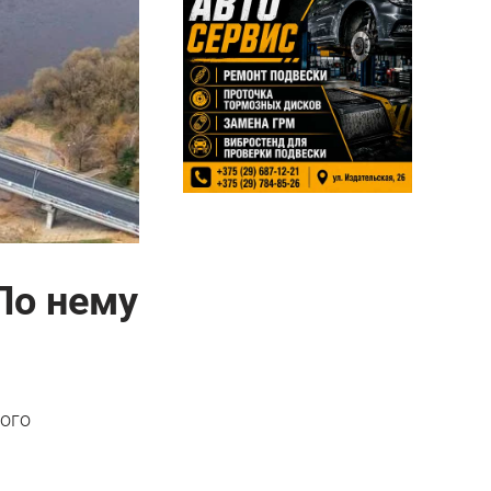
По нему
ного