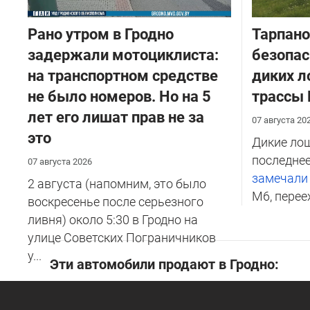
Рано утром в Гродно
Тарпано
задержали мотоциклиста:
безопас
на транспортном средстве
диких л
не было номеров. Но на 5
трассы
лет его лишат прав не за
07 августа 20
это
Дикие лош
последнее
07 августа 2026
замечал
2 августа (напомним, это было
М6, перее
воскресенье после серьезного
ливня) около 5:30 в Гродно на
улице Советских Пограничников
у...
Эти автомобили продают в Гродно: