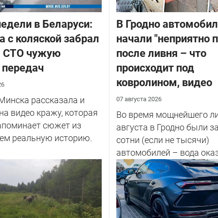
едели в Беларуси:
В Гродно автомоби
 с коляской забрал
начали "неприятно п
а СТО чужую
после ливня – что
 передач
происходит под
ковролином, видео
26
Минска рассказала и
07 августа 2026
на видео кражу, которая
Во время мощнейшего ли
апоминает сюжет из
августа в Гродно были 
чем реальную историю.
сотни (если не тысячи)
автомобилей – вода ока
салоне...