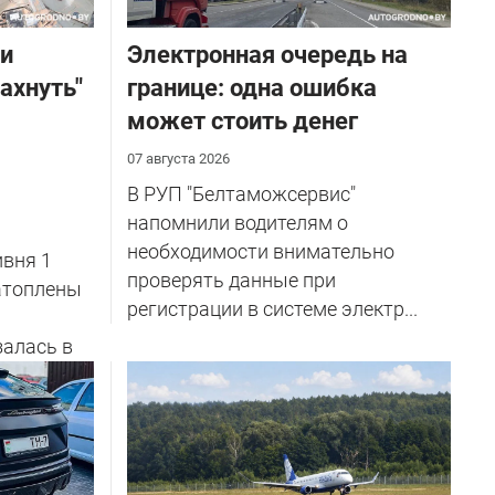
ли
Электронная очередь на
ахнуть"
границе: одна ошибка
может стоить денег
07 августа 2026
В РУП "Белтаможсервис"
напомнили водителям о
необходимости внимательно
вня 1
проверять данные при
затоплены
регистрации в системе электр...
залась в