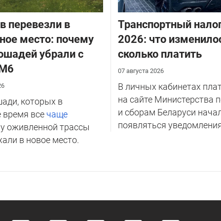
в перевезли в
Транспортный налог
ное место: почему
2026: что изменило
ошадей убрали с
сколько платить
 М6
07 августа 2026
В личных кабинетах пла
26
на сайте Министерства 
ади, которых в
и сборам Беларуси нача
 время все
чаще
появляться уведомления 
и
у оживленной трассы
хали в новое место.