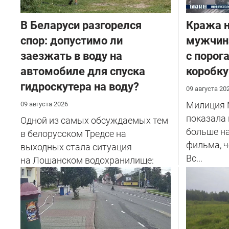
В Беларуси разгорелся
Кража н
спор: допустимо ли
мужчина
заезжать в воду на
с порог
автомобиле для спуска
коробку
гидроскутера на воду?
09 августа 20
Милиция 
09 августа 2026
показала 
Одной из самых обсуждаемых тем
больше н
в белорусском Тредсе на
фильма, 
выходных стала ситуация
Вс...
на Лошанском водохранилище:
девушка ...