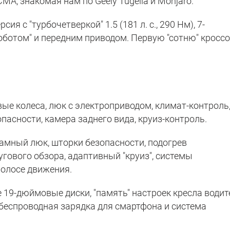
A, знакомая нам по Geely Tugella и Monjaro.
ия с "турбочетверкой" 1.5 (181 л. с., 290 Нм), 7-
ботом" и передним приводом. Первую "сотню" кросс
овые колеса, люк с электроприводом, климат-контроль
пасности, камера заднего вида, круиз-контроль.
рамный люк, шторки безопасности, подогрев
угового обзора, адаптивный "круиз", системы
олосе движения.
 19-дюймовые диски, "память" настроек кресла водит
 беспроводная зарядка для смартфона и система