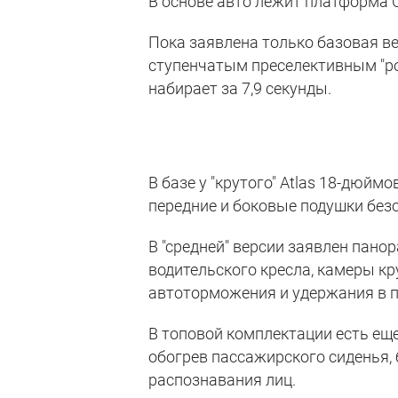
В основе авто лежит платформа CM
Пока заявлена только базовая верс
ступенчатым преселективным "ро
набирает за 7,9 секунды.
В базе у "крутого" Atlas 18-дюйм
передние и боковые подушки безо
В "средней" версии заявлен пано
водительского кресла, камеры кр
автоторможения и удержания в п
В топовой комплектации есть еще
обогрев пассажирского сиденья,
распознавания лиц.