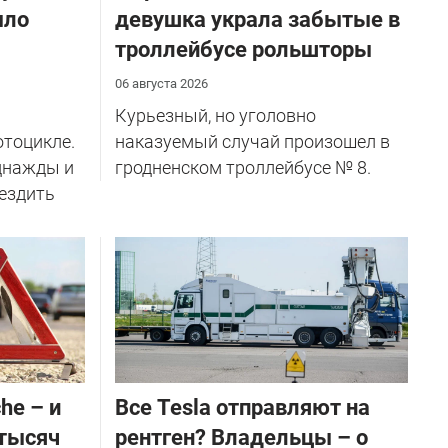
ыло
девушка украла забытые в
троллейбусе рольшторы
06 августа 2026
Курьезный, но уголовно
отоцикле.
наказуемый случай произошел в
однажды и
гродненском троллейбусе № 8.
 ездить
he – и
Все Tesla отправляют на
 тысяч
рентген? Владельцы – о