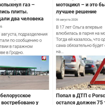
вспыхнул газ –
мотоцикл – и это б
ись плиты.
лучшее решение
али два человека
06 августа 2026
В 17 лет Ольга впервые
26
влюбилась в парня на м
6 августа, подразделения
Тогда ей казалось, что 
тали по сообщению о
сама обязательно будет
твии в гаражном
на...
ве в Гродно.
белорусское
​Попал в ДТП с Porsc
 востребовано у
остался должен 75