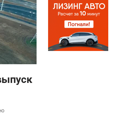
выпуск
но