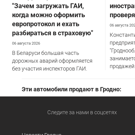
"Зачем загружать ГАИ,
иностра
когда можно оформить
проверя
европротокол и ехать
06 августа 20
разбираться в страховую"
Константи
предприя
06 августа 2026
"Гроднооб
В Беларуси большая часть
занимаетс
дорожных аварий оформляется
продажей т
без участия инспекторов ГАИ.
Эти автомобили продают в Гродно:
Следите за нами
в соцсетях