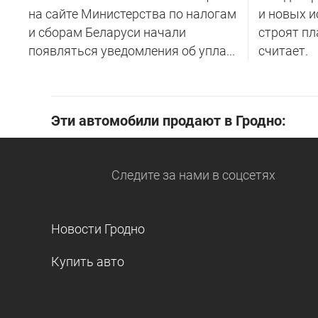
на сайте Министерства по налогам
и новых и
и сборам Беларуси начали
строят пл
появляться уведомления об упла...
считает.
Эти автомобили продают в Гродно:
Следите за нами
в соцсетях
Новости Гродно
Купить авто