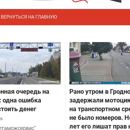
ВЕРНУТЬСЯ НА ГЛАВНУЮ
нная очередь на
Рано утром в Гродн
: одна ошибка
задержали мотоцик
тоить денег
на транспортном ср
не было номеров. Н
26
лет его лишат прав 
елтаможсервис"