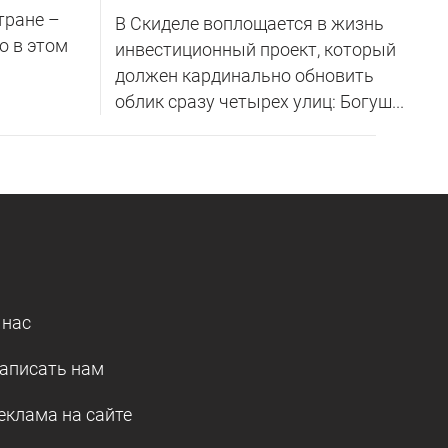
тране –
В Скиделе воплощается в жизнь
о в этом
инвестиционный проект, который
должен кардинально обновить
облик сразу четырех улиц: Богуш...
 нас
аписать нам
еклама на сайте