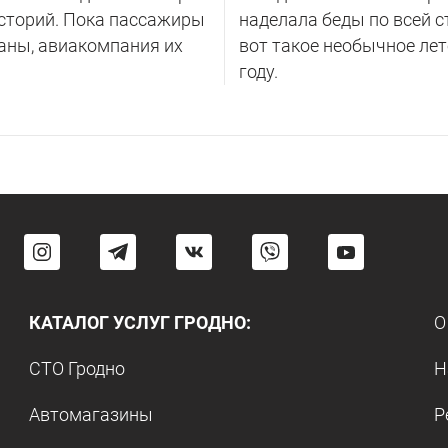
сторий. Пока пассажиры
наделала беды по всей с
аны, авиакомпания их
вот такое необычное лет
году.
КАТАЛОГ УСЛУГ ГРОДНО:
О
СТО Гродно
Н
Автомагазины
Р