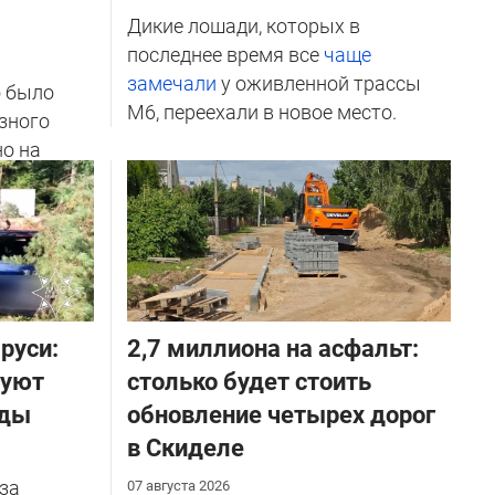
Дикие лошади, которых в
последнее время все
чаще
замечали
у оживленной трассы
о было
М6, переехали в новое место.
зного
но на
ичников
руси:
2,7 миллиона на асфальт:
руют
столько будет стоить
оды
обновление четырех дорог
в Скиделе
за
07 августа 2026