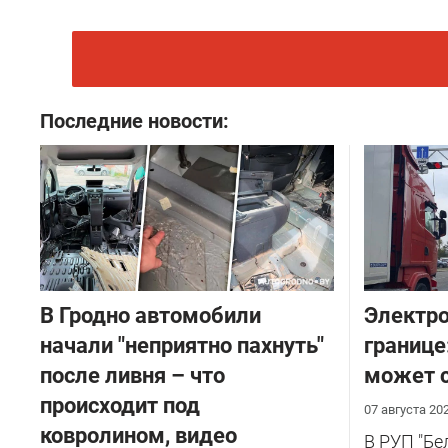
Последние новости:
В Гродно автомобили
Электро
начали "неприятно пахнуть"
границе
после ливня – что
может с
происходит под
07 августа 20
ковролином, видео
В РУП "Б