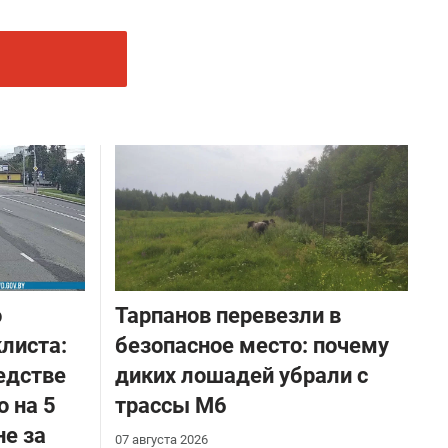
о
Тарпанов перевезли в
листа:
безопасное место: почему
едстве
диких лошадей убрали с
о на 5
трассы М6
не за
07 августа 2026