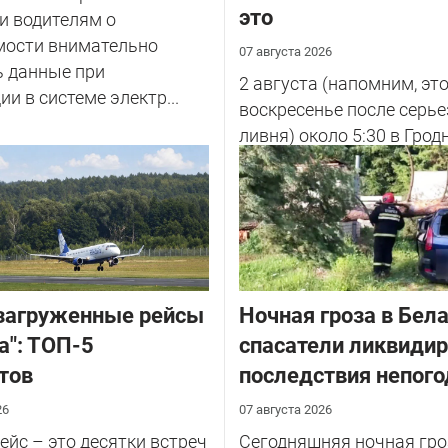
это
и водителям о
мости внимательно
07 августа 2026
ь данные при
2 августа (напомним, эт
ии в системе электр...
воскресенье после серье
ливня) около 5:30 в Грод
улице Советских Погран
у...
загруженные рейсы
Ночная гроза в Бела
а": ТОП-5
спасатели ликвиди
тов
последствия непог
26
07 августа 2026
йс – это десятки встреч
Сегодняшняя ночная гро