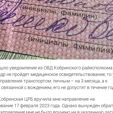
ишло уведомление из ОВД Кобринского райисполкома.
ндр не пройдет медицинское освидетельствование, то
управления транспортом: личным – на 3 месяца, а к
связанной с вождением, его не допустят в течение го
 Кобринская ЦРБ вручила мне направление на
вание 17 февраля 2023 года. Однако вынужден обра
аправление мне не было вручено ни в указанную дату