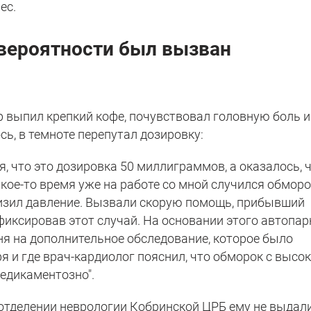
ес.
 вероятности был вызван
р выпил крепкий кофе, почувствовал головную боль и
сь, в темноте перепутал дозировку:
я, что это дозировка 50 миллиграммов, а оказалось, 
акое-то время уже на работе со мной случился обморо
изил давление. Вызвали скорую помощь, прибывший
иксировав этот случай. На основании этого автопарк
ня на дополнительное обследование, которое было
ря и где врач-кардиолог пояснил, что обморок с высо
едикаментозно".
 отделении неврологии Кобринской ЦРБ ему не выдал