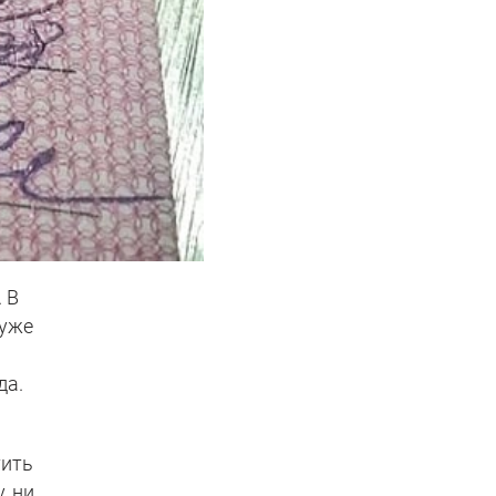
 В
 уже
да.
тить
, ни