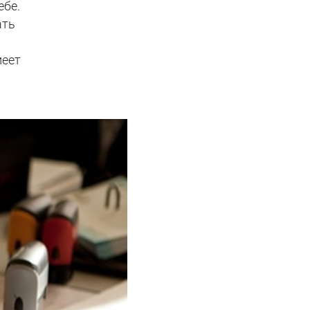
ебе.
ать
м
меет