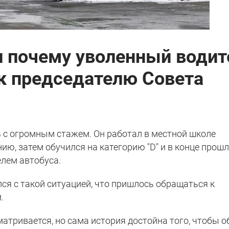
и почему уволенный водит
 к председателю Совета
ь с огромным стажем. Он работал в местной школе
ю, затем обучился на категорию "D" и в конце прош
елем автобуса.
лся с такой ситуацией, что пришлось обращаться к
.
атривается, но сама история достойна того, чтобы о