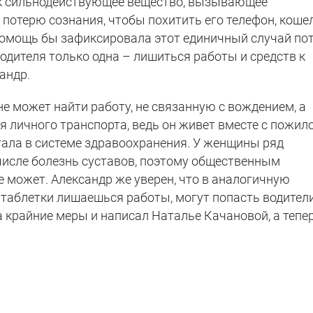
ок сильнодействующее вещество, вызывающее
потерю сознания, чтобы похитить его телефон, коше
 помощь бы зафиксировала этот единичный случай по
водителя только одна – лишиться работы и средств к
андр.
не может найти работу, не связанную с вождением, а
ля личного транспорта, ведь он живет вместе с пожил
тала в системе здравоохранения. У женщины ряд
 числе болезнь суставов, поэтому общественным
 может. Александр же уверен, что в аналогичную
 таблетки лишаешься работы, могут попасть водител
а крайние меры и написал Наталье Качановой, а тепе