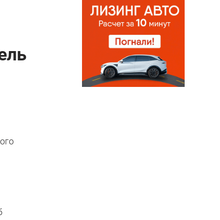
ель
лого
б