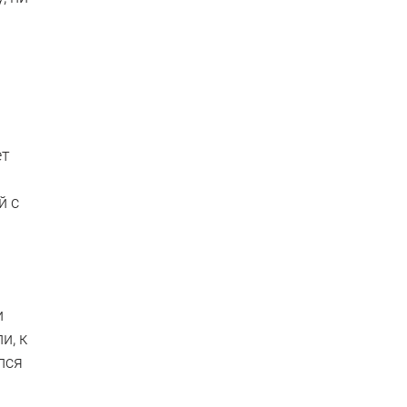
ет
й с
и
и, к
лся