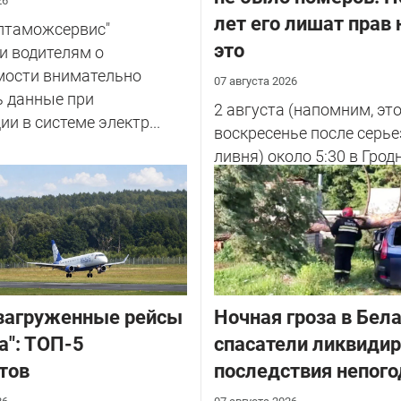
26
лет его лишат прав 
елтаможсервис"
это
и водителям о
мости внимательно
07 августа 2026
ь данные при
2 августа (напомним, эт
ии в системе электр...
воскресенье после серье
ливня) около 5:30 в Грод
улице Советских Погран
у...
загруженные рейсы
Ночная гроза в Бела
а": ТОП-5
спасатели ликвиди
тов
последствия непог