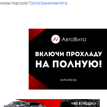
онном портале
Госпогранкомитета
.