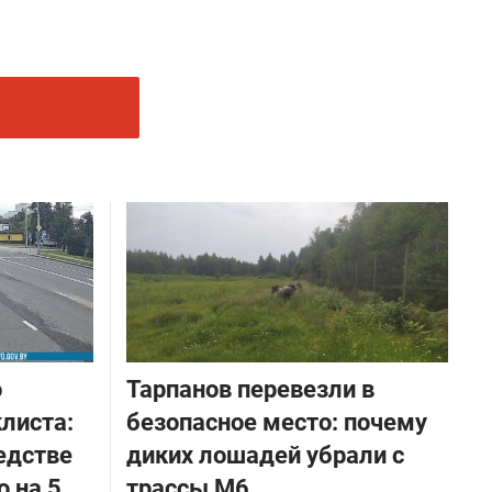
о
Тарпанов перевезли в
листа:
безопасное место: почему
едстве
диких лошадей убрали с
о на 5
трассы М6