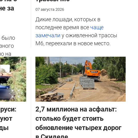
не за
07 августа 2026
Дикие лошади, которых в
последнее время все
чаще
замечали
у оживленной трассы
о было
М6, переехали в новое место.
зного
но на
ичников
руси:
2,7 миллиона на асфальт:
руют
столько будет стоить
оды
обновление четырех дорог
в Скиделе