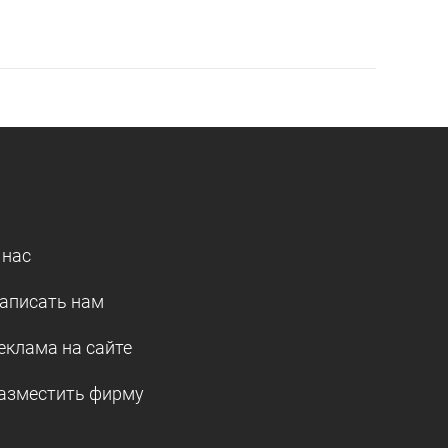
 нас
аписать нам
еклама на сайте
азместить фирму