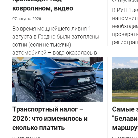
07 августа 20
ковролином, видео
В РУП "Б
напомнил
07 августа 2026
необходи
Во время мощнейшего ливня 1
проверят
августа в Гродно были затоплены
регистрац
сотни (если не тысячи)
автомобилей – вода оказалась в
салоне...
Транспортный налог –
Самые 
2026: что изменилось и
"Белави
сколько платить
маршру