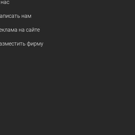
 нас
аписать нам
еклама на сайте
азместить фирму