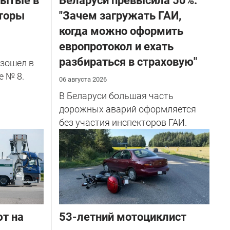
бытые в
Беларуси превысила 50%.
торы
"Зачем загружать ГАИ,
когда можно оформить
европротокол и ехать
разбираться в страховую"
зошел в
е № 8.
06 августа 2026
В Беларуси большая часть
дорожных аварий оформляется
без участия инспекторов ГАИ.
ют на
53-летний мотоциклист