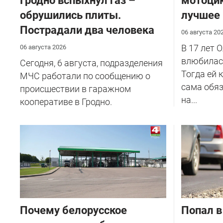
Гродно вспыхнул газ –
мотоцик
обрушились плиты.
лучшее
Пострадали два человека
06 августа 20
В 17 лет 
06 августа 2026
влюбилась
Сегодня, 6 августа, подразделения
Тогда ей 
МЧС работали по сообщению о
сама обяз
происшествии в гаражном
на...
кооперативе в Гродно.
Почему белорусское
​Попал в