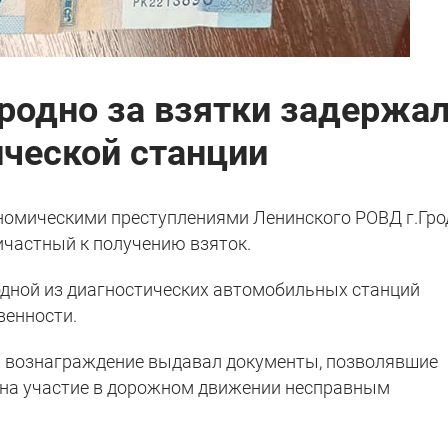
родно за взятки задержа
ической станции
номическими преступлениями Ленинского РОВД г.Гро
ичастный к получению взяток.
дной из диагностических автомобильных станций
венности.
за вознаграждение выдавал документы, позволявшие
 на участие в дорожном движении несправным