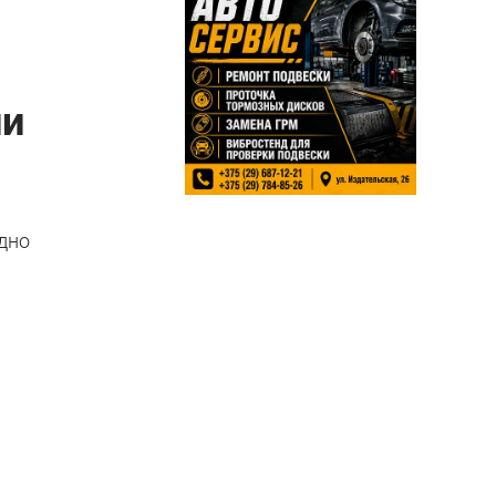
ли
дно