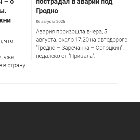
 – о
пострадал в аварии под
ы.
Гродно
жни
06 августа 2026
Авария произошла вчера, 5
августа, около 17:20 на автодороге
, что
"Гродно – Заречанка – Сопоцкин",
недалеко от "Привала".
м, уже
е в страну