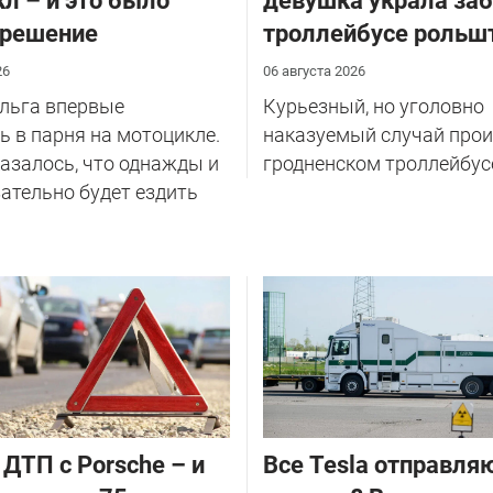
л – и это было
девушка украла за
 решение
троллейбусе рольш
26
06 августа 2026
Ольга впервые
Курьезный, но уголовно
 в парня на мотоцикле.
наказуемый случай прои
казалось, что однажды и
гродненском троллейбус
ательно будет ездить
 ДТП с Porsche – и
Все Tesla отправля