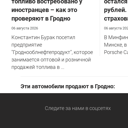
топливо востребовано у
остался
иностранцев – как это
рублей.
проверяют в Гродно
страхов
06 августа 2026
06 августа 20
Константин Бурак посетил
В Минфине
предприятие
Минске, в
"Гроднооблнефтепродукт", которое
Porsche C
занимается оптовой и розничной
продажей топлива в ...
Эти автомобили продают в Гродно:
Следите за нами
в соцсетях