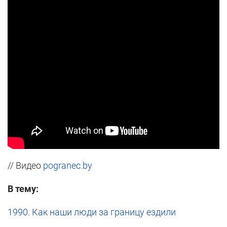
// Видео
pogranec.by
В тему:
1990. Как наши люди за границу ездили