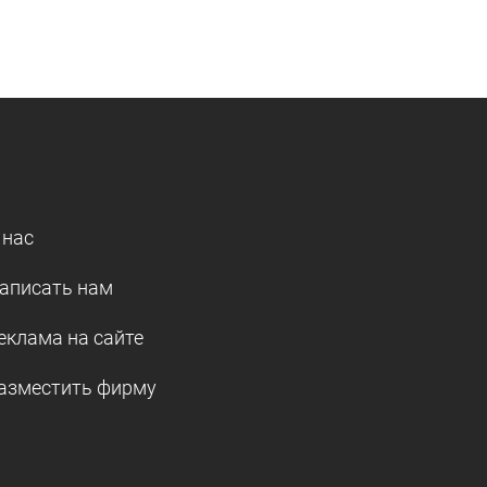
 нас
аписать нам
еклама на сайте
азместить фирму