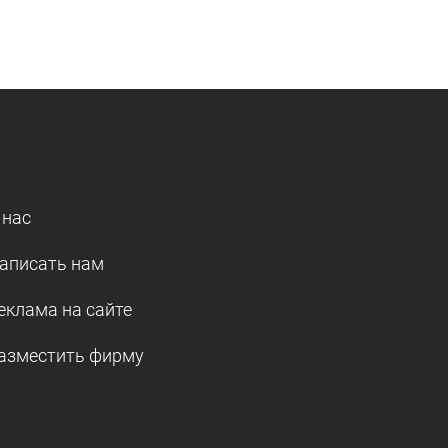
 нас
аписать нам
еклама на сайте
азместить фирму