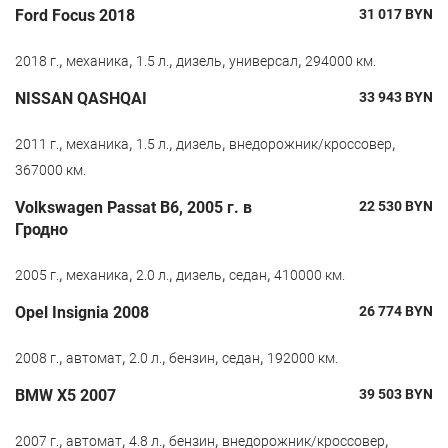
Ford Focus 2018
31 017
BYN
,
,
,
,
,
2018 г.
механика
1.5 л.
дизель
универсал
294000 км.
NISSAN QASHQAI
33 943
BYN
,
,
,
,
,
2011 г.
механика
1.5 л.
дизель
внедорожник/кроссовер
367000 км.
Volkswagen Passat B6, 2005 г. в
22 530
BYN
Гродно
,
,
,
,
,
2005 г.
механика
2.0 л.
дизель
седан
410000 км.
Opel Insignia 2008
26 774
BYN
,
,
,
,
,
2008 г.
автомат
2.0 л.
бензин
седан
192000 км.
BMW X5 2007
39 503
BYN
,
,
,
,
,
2007 г.
автомат
4.8 л.
бензин
внедорожник/кроссовер