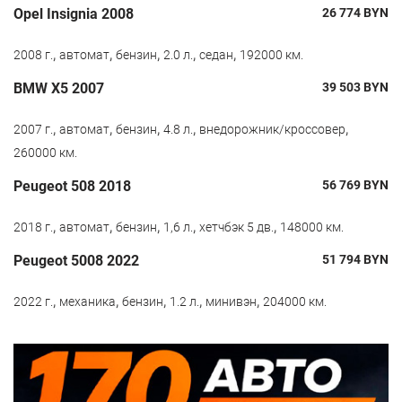
Opel Insignia 2008
26 774
BYN
,
,
,
,
,
2008 г.
автомат
бензин
2.0 л.
седан
192000 км.
BMW X5 2007
39 503
BYN
,
,
,
,
,
2007 г.
автомат
бензин
4.8 л.
внедорожник/кроссовер
260000 км.
Peugeot 508 2018
56 769
BYN
,
,
,
,
,
2018 г.
автомат
бензин
1,6 л.
хетчбэк 5 дв.
148000 км.
Peugeot 5008 2022
51 794
BYN
,
,
,
,
,
2022 г.
механика
бензин
1.2 л.
минивэн
204000 км.