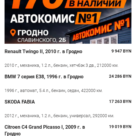
Renault Twingo II, 2010 г. в Гродно
9 947
BYN
,
,
,
,
,
2010 г.
механика
1.2 л.
бензин
хетчбэк 3 дв.
212000 км.
BMW 7 серия E38, 1996 г. в Гродно
24 286
BYN
,
,
,
,
,
1996 г.
автомат
5.4 л.
бензин
седан
422000 км.
SKODA FABIA
17 263
BYN
,
,
,
,
,
2012 г.
механика
1.2 л.
бензин
универсал
292000 км.
Citroen C4 Grand Picasso I, 2009 г. в
19 019
BYN
Гродно