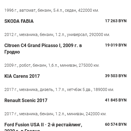
,
,
,
,
,
1996 г.
автомат
бензин
5.4 л.
седан
422000 км.
SKODA FABIA
17 263
BYN
,
,
,
,
,
2012 г.
механика
бензин
1.2 л.
универсал
292000 км.
Citroen C4 Grand Picasso I, 2009 г. в
19 019
BYN
Гродно
,
,
,
,
,
2009 г.
робот
бензин
1,6 л.
минивэн
275000 км.
KIA Carens 2017
39 503
BYN
,
,
,
,
,
2017 г.
механика
дизель
1.7 л.
хетчбэк 5 дв.
189000 км.
Renault Scenic 2017
41 845
BYN
,
,
,
,
,
2017 г.
механика
бензин
1.2 л.
минивэн
242000 км.
Ford Fusion USA II · 2-й рестайлинг,
60 574
BYN