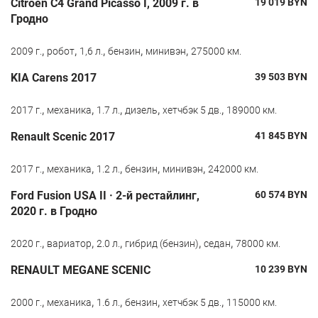
Citroen C4 Grand Picasso I, 2009 г. в
19 019
BYN
Гродно
,
,
,
,
,
2009 г.
робот
1,6 л.
бензин
минивэн
275000 км.
KIA Carens 2017
39 503
BYN
,
,
,
,
,
2017 г.
механика
1.7 л.
дизель
хетчбэк 5 дв.
189000 км.
Renault Scenic 2017
41 845
BYN
,
,
,
,
,
2017 г.
механика
1.2 л.
бензин
минивэн
242000 км.
Ford Fusion USA II · 2-й рестайлинг,
60 574
BYN
2020 г. в Гродно
,
,
,
,
,
2020 г.
вариатор
2.0 л.
гибрид (бензин)
седан
78000 км.
RENAULT MEGANE SCENIC
10 239
BYN
,
,
,
,
,
2000 г.
механика
1.6 л.
бензин
хетчбэк 5 дв.
115000 км.