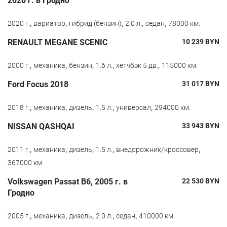
2020 г. в Гродно
,
,
,
,
,
2020 г.
вариатор
гибрид (бензин)
2.0 л.
седан
78000 км.
RENAULT MEGANE SCENIC
10 239
BYN
,
,
,
,
,
2000 г.
механика
бензин
1.6 л.
хетчбэк 5 дв.
115000 км.
Ford Focus 2018
31 017
BYN
,
,
,
,
,
2018 г.
механика
дизель
1.5 л.
универсал
294000 км.
NISSAN QASHQAI
33 943
BYN
,
,
,
,
,
2011 г.
механика
дизель
1.5 л.
внедорожник/кроссовер
367000 км.
Volkswagen Passat B6, 2005 г. в
22 530
BYN
Гродно
,
,
,
,
,
2005 г.
механика
дизель
2.0 л.
седан
410000 км.