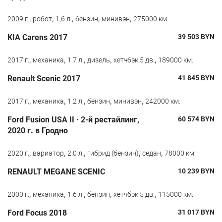
,
,
,
,
,
2009 г.
робот
1,6 л.
бензин
минивэн
275000 км.
KIA Carens 2017
39 503
BYN
,
,
,
,
,
2017 г.
механика
1.7 л.
дизель
хетчбэк 5 дв.
189000 км.
Renault Scenic 2017
41 845
BYN
,
,
,
,
,
2017 г.
механика
1.2 л.
бензин
минивэн
242000 км.
Ford Fusion USA II · 2-й рестайлинг,
60 574
BYN
2020 г. в Гродно
,
,
,
,
,
2020 г.
вариатор
2.0 л.
гибрид (бензин)
седан
78000 км.
RENAULT MEGANE SCENIC
10 239
BYN
,
,
,
,
,
2000 г.
механика
1.6 л.
бензин
хетчбэк 5 дв.
115000 км.
Ford Focus 2018
31 017
BYN