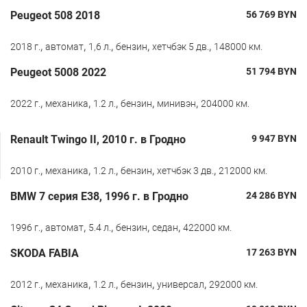
Peugeot 508 2018
56 769
BYN
,
,
,
,
,
2018 г.
автомат
1,6 л.
бензин
хетчбэк 5 дв.
148000 км.
Peugeot 5008 2022
51 794
BYN
,
,
,
,
,
2022 г.
механика
1.2 л.
бензин
минивэн
204000 км.
Renault Twingo II, 2010 г. в Гродно
9 947
BYN
,
,
,
,
,
2010 г.
механика
1.2 л.
бензин
хетчбэк 3 дв.
212000 км.
BMW 7 серия E38, 1996 г. в Гродно
24 286
BYN
,
,
,
,
,
1996 г.
автомат
5.4 л.
бензин
седан
422000 км.
SKODA FABIA
17 263
BYN
,
,
,
,
,
2012 г.
механика
1.2 л.
бензин
универсал
292000 км.