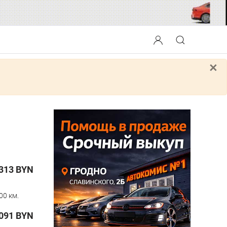
×
 313
BYN
00 км.
091
BYN