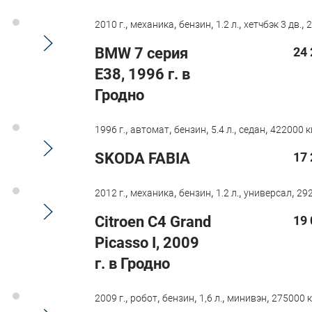
,
,
,
,
,
2010 г.
механика
бензин
1.2 л.
хетчбэк 3 дв.
2
BMW 7 серия
24 
E38, 1996 г. в
Гродно
,
,
,
,
,
1996 г.
автомат
бензин
5.4 л.
седан
422000 к
SKODA FABIA
17 
,
,
,
,
,
2012 г.
механика
бензин
1.2 л.
универсал
292
Citroen C4 Grand
19 
Picasso I, 2009
г. в Гродно
,
,
,
,
,
2009 г.
робот
бензин
1,6 л.
минивэн
275000 к