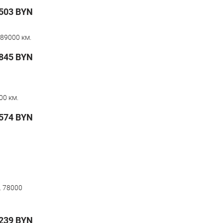
503
BYN
89000 км.
845
BYN
00 км.
574
BYN
,
78000
239
BYN