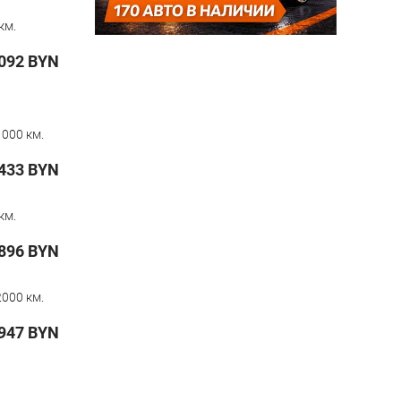
км.
092
BYN
000 км.
433
BYN
км.
896
BYN
000 км.
 947
BYN