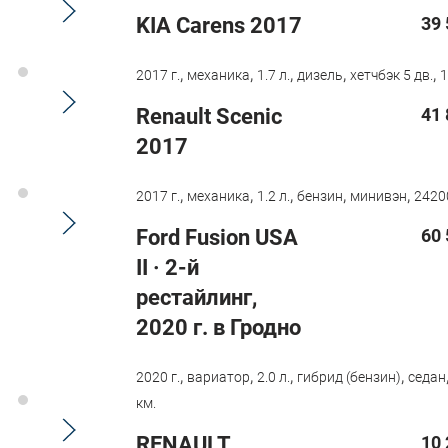
KIA Carens 2017
39 
,
,
,
,
,
2017 г.
механика
1.7 л.
дизель
хетчбэк 5 дв.
1
Renault Scenic
41 
2017
,
,
,
,
,
2017 г.
механика
1.2 л.
бензин
минивэн
2420
Ford Fusion USA
60 
II · 2-й
рестайлинг,
2020 г. в Гродно
,
,
,
,
2020 г.
вариатор
2.0 л.
гибрид (бензин)
седан
км.
RENAULT
10 