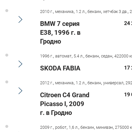
,
,
,
,
,
2010 г.
механика
1.2 л.
бензин
хетчбэк 3 дв.
2
BMW 7 серия
24 
E38, 1996 г. в
Гродно
,
,
,
,
,
1996 г.
автомат
5.4 л.
бензин
седан
422000 к
SKODA FABIA
17 
,
,
,
,
,
2012 г.
механика
1.2 л.
бензин
универсал
292
Citroen C4 Grand
19 
Picasso I, 2009
г. в Гродно
,
,
,
,
,
2009 г.
робот
1,6 л.
бензин
минивэн
275000 к