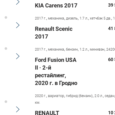
KIA Carens 2017
39 
,
,
,
,
,
2017 г.
механика
дизель
1.7 л.
хетчбэк 5 дв.
1
Renault Scenic
41 
2017
,
,
,
,
,
2017 г.
механика
бензин
1.2 л.
минивэн
2420
Ford Fusion USA
60 
II · 2-й
рестайлинг,
2020 г. в Гродно
,
,
,
,
2020 г.
вариатор
гибрид (бензин)
2.0 л.
седан
км.
RENAULT
10 