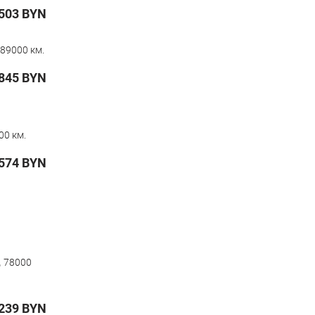
503
BYN
89000 км.
845
BYN
00 км.
574
BYN
,
78000
239
BYN