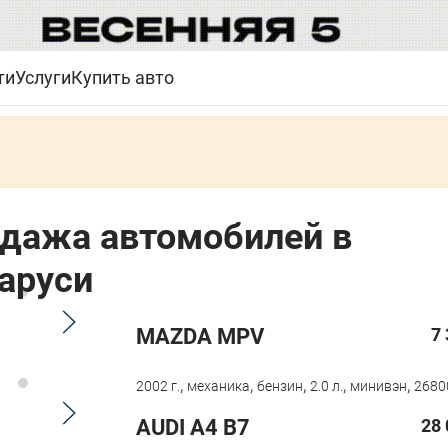
ти
Услуги
Купить авто
дажа автомобилей в
аруси
MAZDA MPV
7
,
,
,
,
,
2002 г.
механика
бензин
2.0 л.
минивэн
2680
AUDI A4 B7
28 