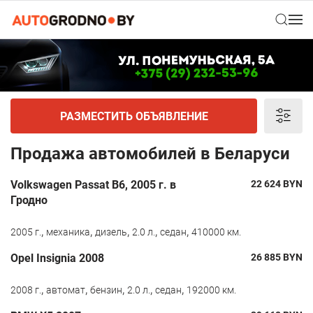
РАЗМЕСТИТЬ ОБЪЯВЛЕНИЕ
Продажа автомобилей в Беларуси
Volkswagen Passat B6, 2005 г. в
22 624
BYN
Гродно
,
,
,
,
,
2005 г.
механика
дизель
2.0 л.
седан
410000 км.
Opel Insignia 2008
26 885
BYN
,
,
,
,
,
2008 г.
автомат
бензин
2.0 л.
седан
192000 км.