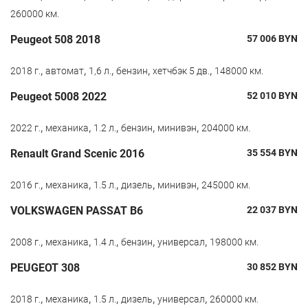
260000 км.
Peugeot 508 2018
57 006
BYN
,
,
,
,
,
2018 г.
автомат
1,6 л.
бензин
хетчбэк 5 дв.
148000 км.
Peugeot 5008 2022
52 010
BYN
,
,
,
,
,
2022 г.
механика
1.2 л.
бензин
минивэн
204000 км.
Renault Grand Scenic 2016
35 554
BYN
,
,
,
,
,
2016 г.
механика
1.5 л.
дизель
минивэн
245000 км.
VOLKSWAGEN PASSAT B6
22 037
BYN
,
,
,
,
,
2008 г.
механика
1.4 л.
бензин
универсал
198000 км.
PEUGEOT 308
30 852
BYN
,
,
,
,
,
2018 г.
механика
1.5 л.
дизель
универсал
260000 км.