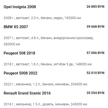
Opel Insignia 2008
26 885
BYN
,
,
,
,
,
2008 г.
автомат
2.0 л.
бензин
седан
192000 км.
BMW X5 2007
39 668
BYN
,
,
,
,
,
2007 г.
автомат
4.8 л.
бензин
внедорожник/кроссовер
260000 км.
Peugeot 508 2018
57 006
BYN
,
,
,
,
,
2018 г.
автомат
1,6 л.
бензин
хетчбэк 5 дв.
148000 км.
Peugeot 5008 2022
52 010
BYN
,
,
,
,
,
2022 г.
механика
1.2 л.
бензин
минивэн
204000 км.
Renault Grand Scenic 2016
35 554
BYN
,
,
,
,
,
2016 г.
механика
1.5 л.
дизель
минивэн
245000 км.