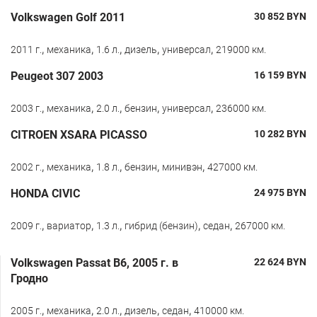
Volkswagen Golf 2011
30 852
BYN
,
,
,
,
,
2011 г.
механика
1.6 л.
дизель
универсал
219000 км.
Peugeot 307 2003
16 159
BYN
,
,
,
,
,
2003 г.
механика
2.0 л.
бензин
универсал
236000 км.
CITROEN XSARA PICASSO
10 282
BYN
,
,
,
,
,
2002 г.
механика
1.8 л.
бензин
минивэн
427000 км.
HONDA CIVIC
24 975
BYN
,
,
,
,
,
2009 г.
вариатор
1.3 л.
гибрид (бензин)
седан
267000 км.
Volkswagen Passat B6, 2005 г. в
22 624
BYN
Гродно
,
,
,
,
,
2005 г.
механика
2.0 л.
дизель
седан
410000 км.