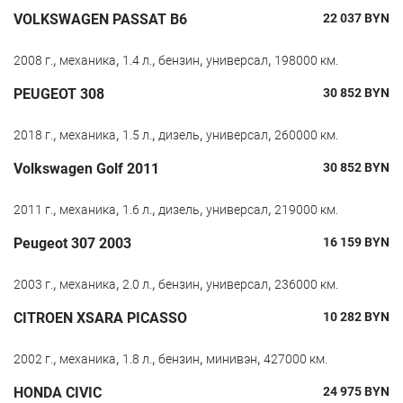
VOLKSWAGEN PASSAT B6
22 037
BYN
,
,
,
,
,
2008 г.
механика
1.4 л.
бензин
универсал
198000 км.
PEUGEOT 308
30 852
BYN
,
,
,
,
,
2018 г.
механика
1.5 л.
дизель
универсал
260000 км.
Volkswagen Golf 2011
30 852
BYN
,
,
,
,
,
2011 г.
механика
1.6 л.
дизель
универсал
219000 км.
Peugeot 307 2003
16 159
BYN
,
,
,
,
,
2003 г.
механика
2.0 л.
бензин
универсал
236000 км.
CITROEN XSARA PICASSO
10 282
BYN
,
,
,
,
,
2002 г.
механика
1.8 л.
бензин
минивэн
427000 км.
HONDA CIVIC
24 975
BYN