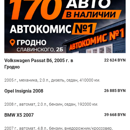
Volkswagen Passat B6, 2005 г. в
22 624
BYN
Гродно
,
,
,
,
,
2005 г.
механика
2.0 л.
дизель
седан
410000 км.
Opel Insignia 2008
26 885
BYN
,
,
,
,
,
2008 г.
автомат
2.0 л.
бензин
седан
192000 км.
BMW X5 2007
39 668
BYN
,
,
,
,
,
2007 г.
автомат
4.8 л.
бензин
внедорожник/кроссовер