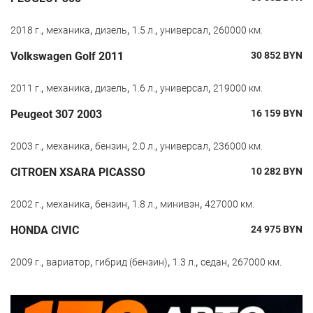
,
,
,
,
,
2018 г.
механика
дизель
1.5 л.
универсал
260000 км.
Volkswagen Golf 2011
30 852
BYN
,
,
,
,
,
2011 г.
механика
дизель
1.6 л.
универсал
219000 км.
Peugeot 307 2003
16 159
BYN
,
,
,
,
,
2003 г.
механика
бензин
2.0 л.
универсал
236000 км.
CITROEN XSARA PICASSO
10 282
BYN
,
,
,
,
,
2002 г.
механика
бензин
1.8 л.
минивэн
427000 км.
HONDA CIVIC
24 975
BYN
,
,
,
,
,
2009 г.
вариатор
гибрид (бензин)
1.3 л.
седан
267000 км.