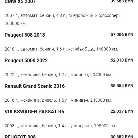
BMW X5 2007
39 668
BYN
,
,
,
,
,
2007 г.
автомат
бензин
4.8 л.
внедорожник/кроссовер
260000 км.
Peugeot 508 2018
57 006
BYN
,
,
,
,
,
2018 г.
автомат
бензин
1,6 л.
хетчбэк 5 дв.
148000 км.
Peugeot 5008 2022
52 010
BYN
,
,
,
,
,
2022 г.
механика
бензин
1.2 л.
минивэн
204000 км.
Renault Grand Scenic 2016
35 554
BYN
,
,
,
,
,
2016 г.
механика
дизель
1.5 л.
минивэн
245000 км.
VOLKSWAGEN PASSAT B6
22 037
BYN
,
,
,
,
,
2008 г.
механика
бензин
1.4 л.
универсал
198000 км.
PEUGEOT 308
30 852
BYN