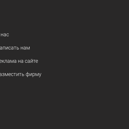
 нас
аписать нам
еклама на сайте
азместить фирму