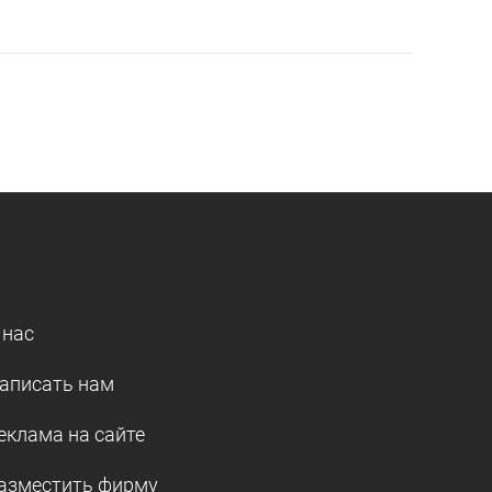
 нас
аписать нам
еклама на сайте
азместить фирму