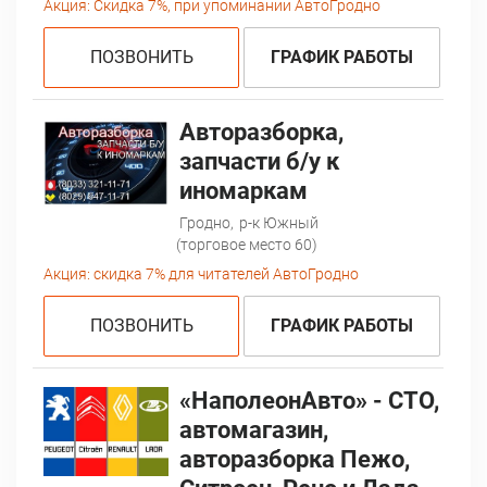
Акция:
Скидка 7%, при упоминании АвтоГродно
ПОЗВОНИТЬ
ГРАФИК РАБОТЫ
Авторазборка,
запчасти б/у к
иномаркам
Гродно,
р-к Южный
(торговое место 60)
Акция:
скидка 7% для читателей АвтоГродно
ПОЗВОНИТЬ
ГРАФИК РАБОТЫ
«НаполеонАвто» - СТО,
автомагазин,
авторазборка Пежо,