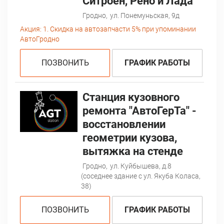
Ситроен, Рено и Лада
Гродно,
ул. Понемуньская, 9д
Акция:
1. Скидка на автозапчасти 5% при упоминании
АвтоГродно
ПОЗВОНИТЬ
ГРАФИК РАБОТЫ
Станция кузовного
ремонта "АвтоГерТа" -
восстановлении
геометрии кузова,
вытяжка на стенде
Гродно,
ул. Куйбышева, д.8
(соседнее здание с ул. Якуба Коласа,
38)
ПОЗВОНИТЬ
ГРАФИК РАБОТЫ