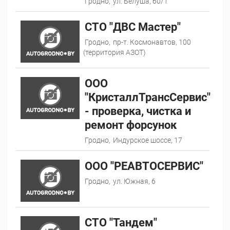
Гродно,
ул. Белуша, 60/1
CТО "ДВС Мастер"
Гродно,
пр-т. Космонавтов, 100
(территория АЗОТ)
ООО
"КристаллТрансСервис"
- проверка, чистка и
ремонт форсунок
Гродно,
Индурское шоссе, 17
ООО "РЕАВТОСЕРВИС"
Гродно,
ул. Южная, 6
СТО "Тандем"