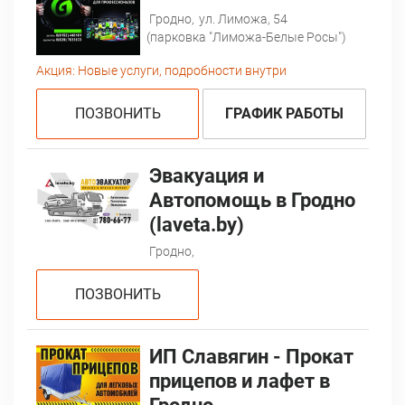
Гродно,
ул. Лиможа, 54
(парковка "Лиможа-Белые Росы")
Акция:
Новые услуги, подробности внутри
ПОЗВОНИТЬ
ГРАФИК РАБОТЫ
Эвакуация и
Автопомощь в Гродно
(laveta.by)
Гродно,
ПОЗВОНИТЬ
ИП Славягин - Прокат
прицепов и лафет в