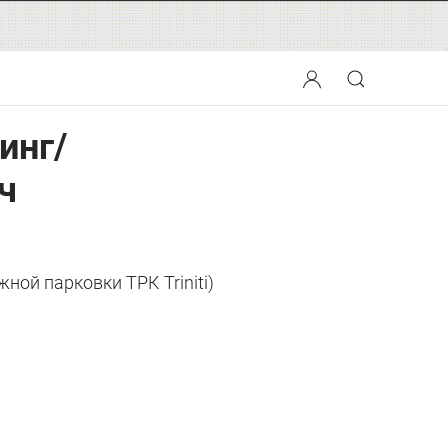
инг/
ч
жной парковки ТРК Triniti)