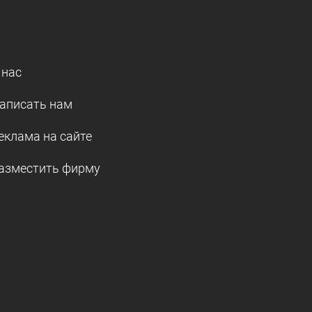
 нас
аписать нам
еклама на сайте
азместить фирму