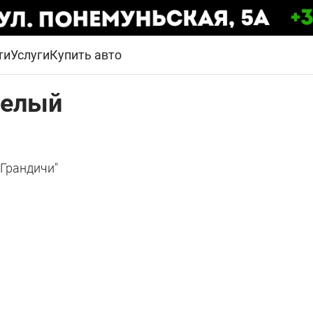
ти
Услуги
Купить авто
Белый
Грандичи"