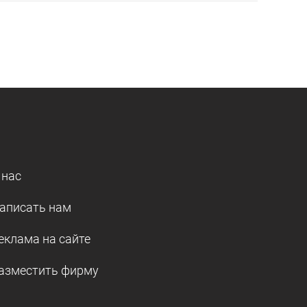
 нас
аписать нам
еклама на сайте
азместить фирму