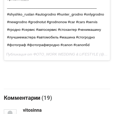
____________________________________________
#shyshko_ruslan #autogrodno #hunter_grodno #onlygrodno
#newgrodno #grodnotut #grodnonow #car #cars #servis
#гродно #сервис #автосервис #стохантер #ченимашину
#лучшиемастера #автомобиль #машина #стогродно
#фотограф #фотографвгродно #canon #canon6d
Публикация от ФОТО_WORK WEDDING & LIFESTYLE (@shyshko_ruslan) Окт 27 2017 в 4:58 PDT
Комментарии
(19)
vitosinna