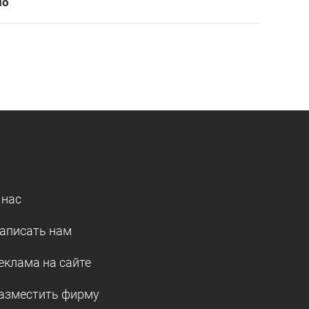
но
 нас
аписать нам
еклама на сайте
азместить фирму