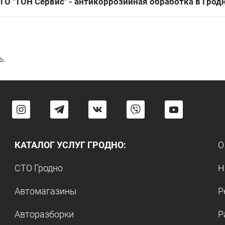
ТО "ТОН Сервис" - антикоррозийная обработка в Грод
ь.
КАТАЛОГ УСЛУГ ГРОДНО:
О
СТО Гродно
Н
Автомагазины
Р
Авторазборки
Р