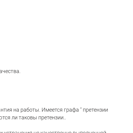
ачества.
антия на работы. Имеется графа " претензии
ются ли таковы претензии..
 и устранения не качественно выполненной