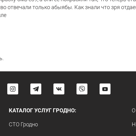
во отвечали только абыябы. Как знали что зря отдае
иле
ь.
КАТАЛОГ УСЛУГ ГРОДНО:
О
СТО Гродно
Н