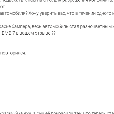
от.
автомобиля? Хочу уверить вас, что в течении одного
окраске бампера, весь автомобиль стал разноцветным,
т БМВ 7 в вашем отзыве ??
 повторился.
ску бмв е39, а они её покрасили так, что теперь ст