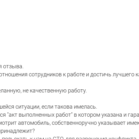
я отзыва.
тношения сотрудников к работе и достичь лучшего к
еланную, не качественную работу.
ейся ситуации, если такова имелась.
ся "акт выполненных работ" в котором указана и гар
осмотрит автомобиль, собственноручно указывает име
принадлежит?
 подьехать к нам на СТО, для разрешения конфликта,