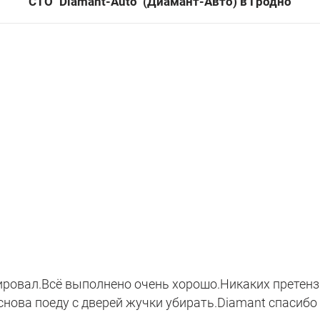
СТО "Diamant-Auto" (Диамант-Авто) в Гродно
ровал.Всё выполнено очень хорошо.Никаких претенз
снова поеду с дверей жучки убирать.Diamant спасибо