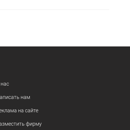
 нас
аписать нам
еклама на сайте
азместить фирму