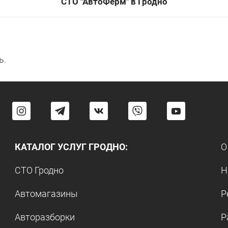
СТО "АвтоФерм" в Гродно
ь.
КАТАЛОГ УСЛУГ ГРОДНО:
О
СТО Гродно
Н
Автомагазины
Р
Авторазборки
Р