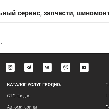
ьный сервис, запчасти, шиномон
ь.
КАТАЛОГ УСЛУГ ГРОДНО:
О
СТО Гродно
Н
Автомагазины
Р