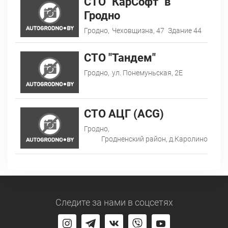
СТО "КарСофт" в
Гродно
Гродно,
Чеховщизна, 47
Здание 44
СТО "Тандем"
Гродно,
ул. Понемуньская, 2Е
СТО АЦГ (ACG)
Гродно,
Гродненский район, д.Каролино
Следите за нами
в соцсетях