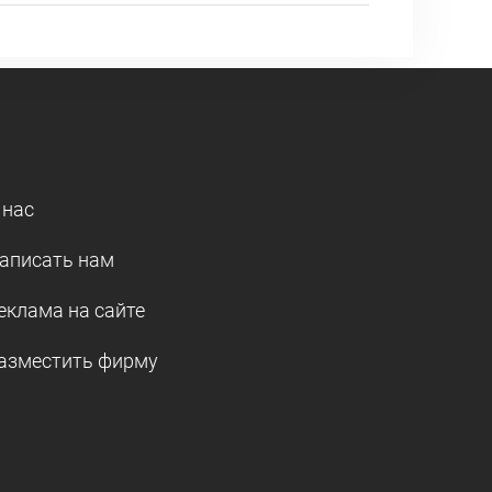
 нас
аписать нам
еклама на сайте
азместить фирму