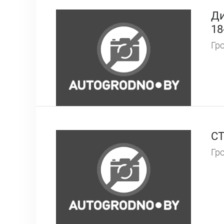
Ди
18
Гро
СТ
Гро