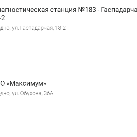
агностическая станция №183 - Гаспадарч
-2
дно,
ул. Гаспадарчая, 18-2
О «Максимум»
дно,
ул. Обухова, 36А