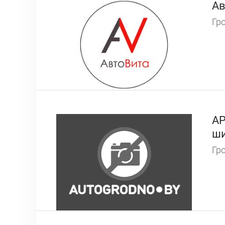
Ав
Гро
АP
ши
Гро