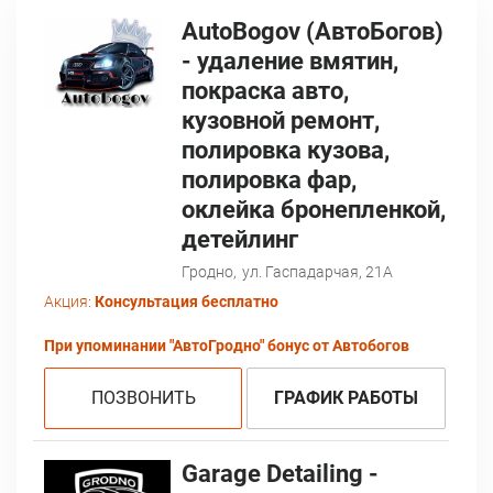
AutoBogov (АвтоБогов)
- удаление вмятин,
покраска авто,
кузовной ремонт,
полировка кузова,
полировка фар,
оклейка бронепленкой,
детейлинг
Гродно,
ул. Гаспадарчая, 21А
Акция:
Консультация бесплатно
При упоминании "АвтоГродно" бонус от Автобогов
ПОЗВОНИТЬ
ГРАФИК РАБОТЫ
Garage Detailing -