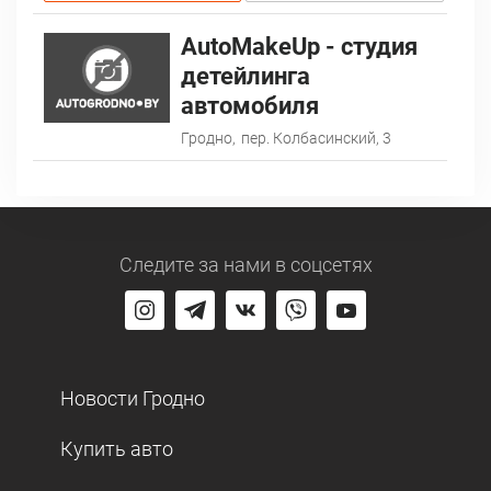
AutoMakeUp - студия
детейлинга
автомобиля
Гродно,
пер. Колбасинский, 3
Следите за нами
в соцсетях
Новости Гродно
Купить авто