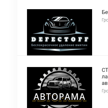
Бе
Гро
СТ
ла
ав
Гро