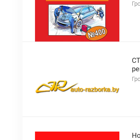
Гро
СТ
ре
Гро
Но