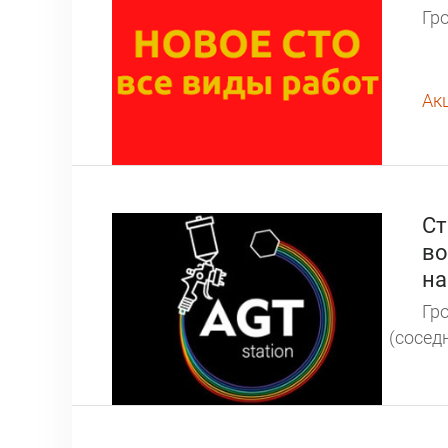
Гро
Ак
Ст
во
на
Гро
(соседн