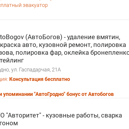
сплатный эвакуатор
toBogov (АвтоБогов) - удаление вмятин,
краска авто, кузовной ремонт, полировка
зова, полировка фар, оклейка бронепленко
тейлинг
дно,
ул. Гаспадарчая, 21А
ция:
Консультация бесплатно
и упоминании "АвтоГродно" бонус от Автобогов
О "Авторитет" - кузовные работы, сварка
гоном