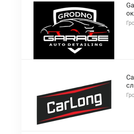
Ga
ок
Гро
Ca
сл
Гро