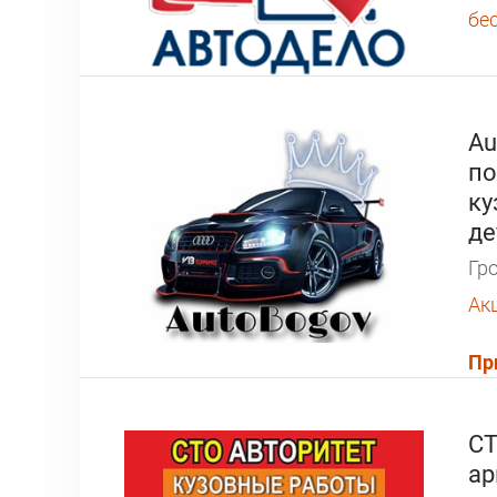
бе
Au
по
ку
де
Гро
Ак
Пр
СТ
ар