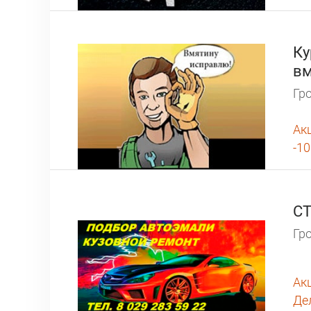
Ку
вм
Гро
Ак
-1
СТ
Гро
Ак
Де