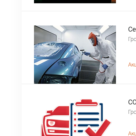
Се
Гро
Ак
СО
Гро
Ак