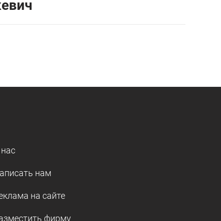
кевич
 нас
аписать нам
еклама на сайте
азместить фирму