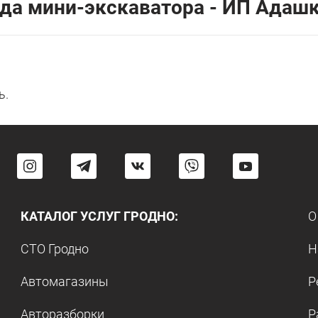
да мини-экскаватора - ИП Адаш
ь.
КАТАЛОГ УСЛУГ ГРОДНО:
О
СТО Гродно
Н
Автомагазины
Р
Авторазборки
Р