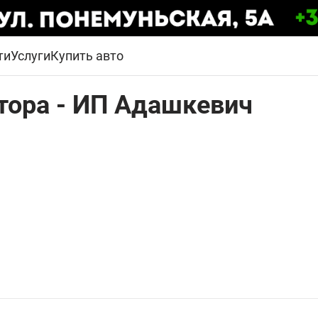
ти
Услуги
Купить авто
тора - ИП Адашкевич