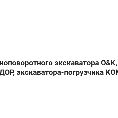
лноповоротного экскаватора O&K,
ОР, экскаватора-погрузчика K