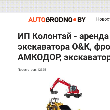
Новос
ИП Колонтай - аренда
экскаватора O&K, фро
АМКОДОР, экскавато
Просмотров: 12325