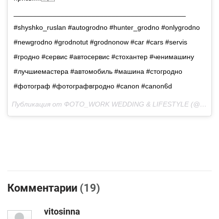
____________________________________________
#shyshko_ruslan #autogrodno #hunter_grodno #onlygrodno
#newgrodno #grodnotut #grodnonow #car #cars #servis
#гродно #сервис #автосервис #стохантер #ченимашину
#лучшиемастера #автомобиль #машина #стогродно
#фотограф #фотографвгродно #canon #canon6d
Публикация от ФОТО_WORK WEDDING & LIFESTYLE (@shyshko_ruslan) Окт 27 2017 в 4:58 PDT
Комментарии
(19)
vitosinna