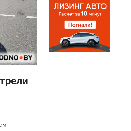
отрели
том