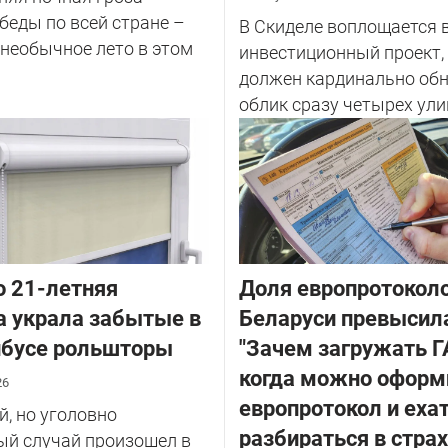
беды по всей стране –
В Скиделе воплощается 
 необычное лето в этом
инвестиционный проект,
должен кардинально об
облик сразу четырех улиц
о 21-летняя
Доля европротоколо
 украла забытые в
Беларуси превысил
йбусе рольшторы
"Зачем загружать Г
когда можно оформ
26
европротокол и еха
, но уголовно
разбираться в стра
ый случай произошел в