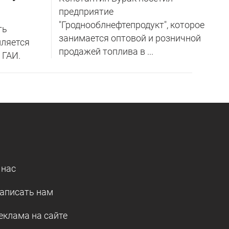
предприятие
"Гроднооблнефтепродукт", которое
ть
занимается оптовой и розничной
ляется
продажей топлива в ...
 ГАИ.
 нас
аписать нам
еклама на сайте