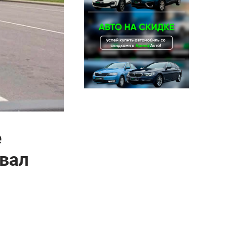
е
звал