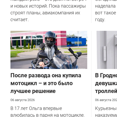
и новых историй. Пока пассажиры
наделала 
строят планы, авиакомпания их
вот такое
считает.
году.
После развода она купила
В Гродн
мотоцикл – и это было
девушка
лучшее решение
тролле
06 августа 2026
06 августа 20
В 17 лет Ольга впервые
Курьезный
влюбилась в парня на мотоцикле.
наказуем