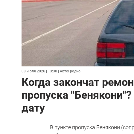
08 июля 2026 | 13:30
| АвтоГродно
Когда закончат ремон
пропуска "Бенякони"?
дату
В пункте пропуска Бенякони (со