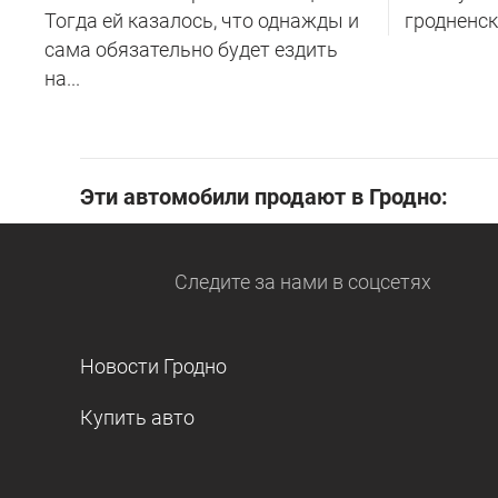
Тогда ей казалось, что однажды и
гродненск
сама обязательно будет ездить
на...
Эти автомобили продают в Гродно:
Следите за нами
в соцсетях
Новости Гродно
Купить авто