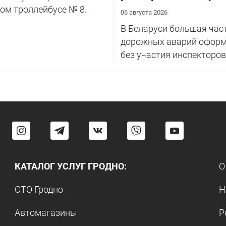
ом троллейбусе № 8.
06 августа 2026
В Беларуси большая час
дорожных аварий оформ
без участия инспекторов
КАТАЛОГ УСЛУГ ГРОДНО:
О
СТО Гродно
Н
Автомагазины
Р