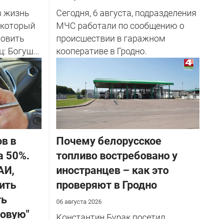
в жизнь
Сегодня, 6 августа, подразделения
 который
МЧС работали по сообщению о
новить
происшествии в гаражном
: Богуш...
кооперативе в Гродно.
в в
Почему белорусское
а 50%.
топливо востребовано у
АИ,
иностранцев – как это
ить
проверяют в Гродно
ть
06 августа 2026
ховую"
Константин Бурак посетил