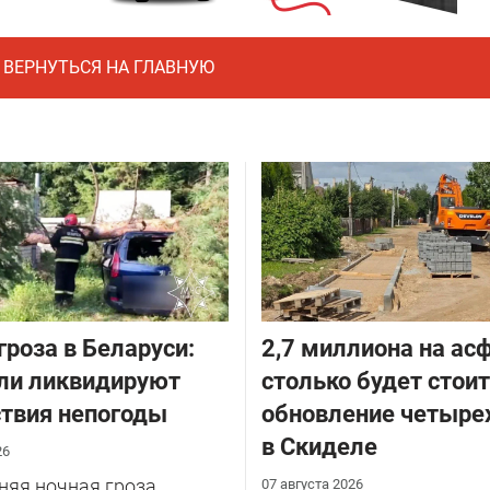
ВЕРНУТЬСЯ НА ГЛАВНУЮ
гроза в Беларуси:
2,7 миллиона на асф
ли ликвидируют
столько будет стои
твия непогоды
обновление четыре
в Скиделе
26
няя ночная гроза
07 августа 2026