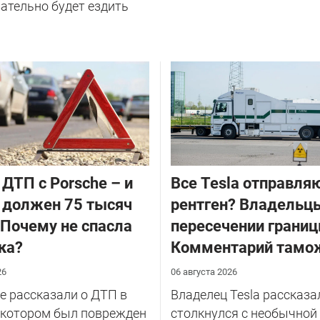
ательно будет ездить
 ДТП с Porsche – и
Все Tesla отправля
 должен 75 тысяч
рентген? Владельцы
 Почему не спасла
пересечении границ
ка?
Комментарий тамо
26
06 августа 2026
 рассказали о ДТП в
Владелец Tesla рассказал
 котором был поврежден
столкнулся с необычной