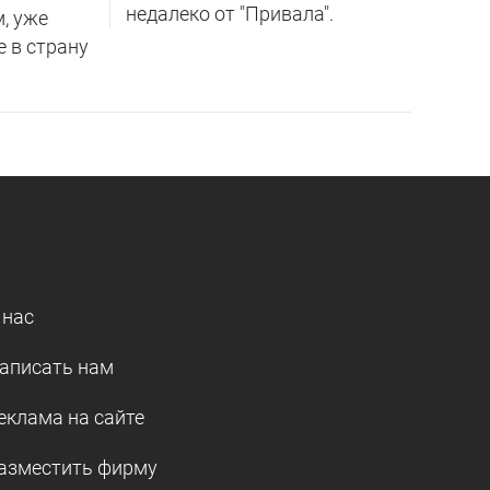
недалеко от "Привала".
м, уже
е в страну
 нас
аписать нам
еклама на сайте
азместить фирму