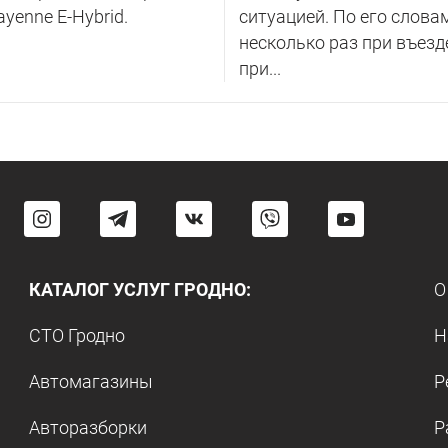
ayenne E-Hybrid.
ситуацией. По его слова
несколько раз при въезд
при...
КАТАЛОГ УСЛУГ ГРОДНО:
О
СТО Гродно
Н
Автомагазины
Р
Авторазборки
Р