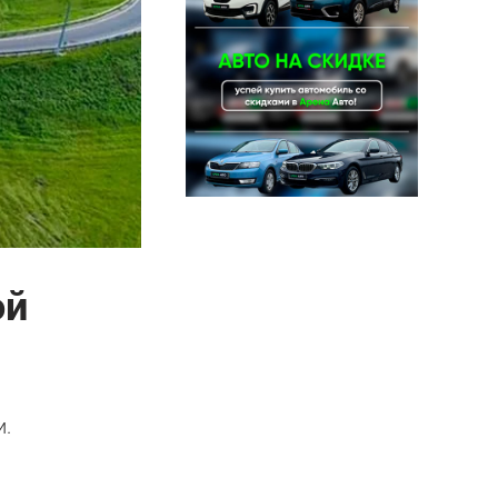
ой
и.