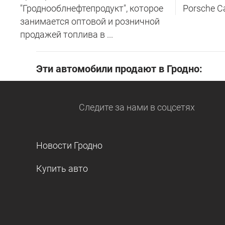
"Гроднооблнефтепродукт", которое
Porsche C
занимается оптовой и розничной
продажей топлива в ...
Эти автомобили продают в Гродно:
Следите за нами
в соцсетях
Новости Гродно
Купить авто