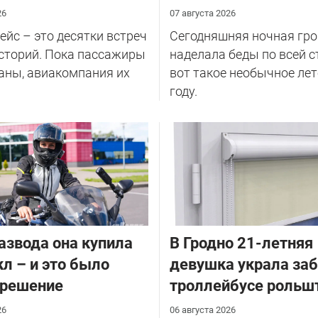
26
07 августа 2026
йс – это десятки встреч
Сегодняшняя ночная гро
сторий. Пока пассажиры
наделала беды по всей с
аны, авиакомпания их
вот такое необычное лет
году.
азвода она купила
В Гродно 21-летняя
л – и это было
девушка украла за
 решение
троллейбусе рольш
26
06 августа 2026