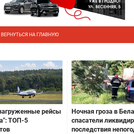
ВЕРНУТЬСЯ НА ГЛАВНУЮ
загруженные рейсы
Ночная гроза в Бела
а": ТОП-5
спасатели ликвиди
тов
последствия непог