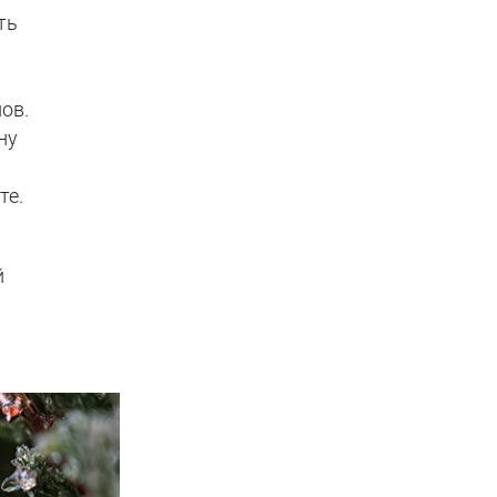
ть
ов.
ну
те.
й