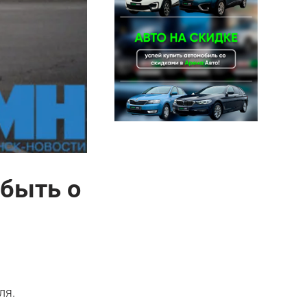
абыть о
ля.