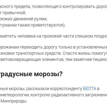
асного предела, позволяющего контролировать дорог
т привычной;
резких движений рулем;
отуманки также приветствуются).
заметить человека на проезжей части слишком поздно
орожанам переходить дорогу только в установленны
тановки транспортных средств. Спасти жизнь помогу
световозвращающих элементов, тем заметнее пешехо
-градусные морозы?
усные морозы, рассказали корреспонденту
БЕЛТА
в
ометеорологии, контролю радиоактивного загрязнени
 Минприроды.