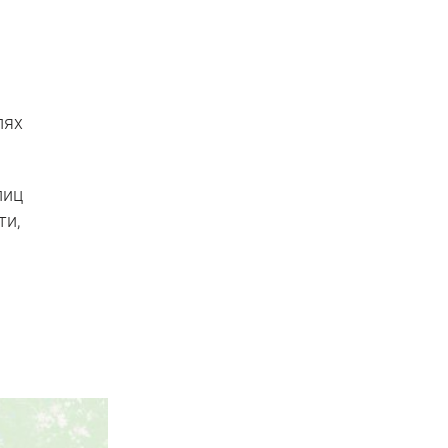
лях
лиц
ти,