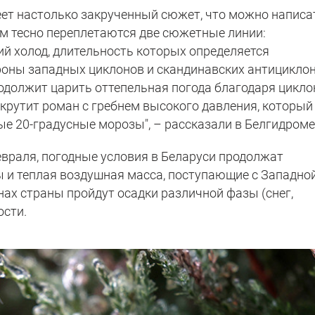
ет настолько закрученный сюжет, что можно написа
ем тесно переплетаются две сюжетные линии:
ий холод, длительность которых определяется
оны западных циклонов и скандинавских антициклон
родолжит царить оттепельная погода благодаря цикло
акрутит роман с гребнем высокого давления, который
е 20-градусные морозы", – рассказали в Белгидроме
евраля, погодные условия в Беларуси продолжат
 и теплая воздушная масса, поступающие с Западно
нах страны пройдут осадки различной фазы (снег,
ости.