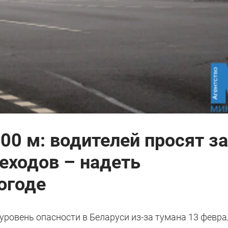
00 м: водителей просят з
еходов – надеть
огоде
ровень опасности в Беларуси из-за тумана 13 февра