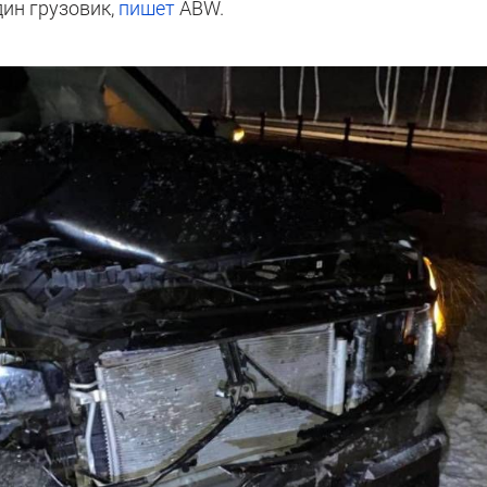
дин грузовик,
пишет
ABW.