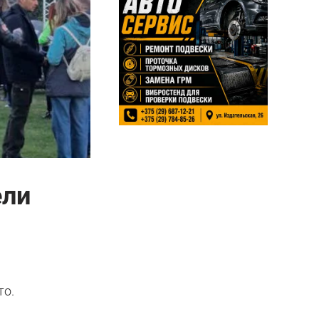
ели
то.