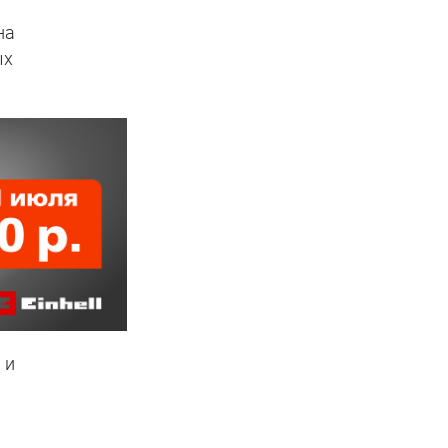
на
ых
 и